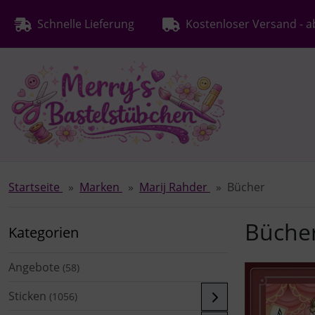
Diese Sprungnavigation (skip link) ist jederzeit zu erreichen
Sprungnavigation
Springe zur Navigation
Springe zum Inhalt
Spri
Schnelle Lieferung
Kostenloser Versand - a
Startseite
Marken
Marij Rahder
Bücher
Büche
Kategorien
Angebote
(58)
Sticken
(1056)