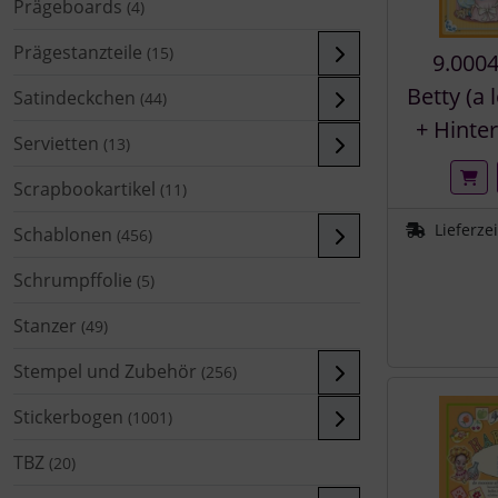
Prägeboards
(4)
Prägestanzteile
(15)
9.0004
Betty (a 
Satindeckchen
(44)
+ Hinte
Servietten
(13)
Scrapbookartikel
(11)
Lieferze
Schablonen
(456)
Schrumpffolie
(5)
Stanzer
(49)
Stempel und Zubehör
(256)
Stickerbogen
(1001)
TBZ
(20)