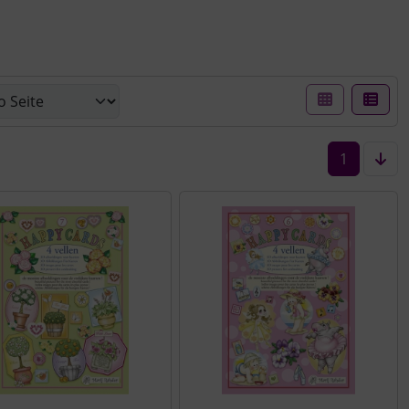
er Box- oder Listenansicht wählen.
1