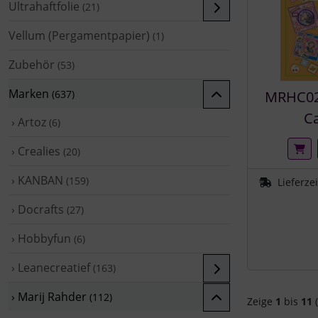
Ultrahaftfolie
(21)
Vellum (Pergamentpapier)
(1)
Zubehör
(53)
Marken
(637)
MRHC02
Ca
› Artoz
(6)
› Crealies
(20)
› KANBAN
(159)
Lieferze
› Docrafts
(27)
› Hobbyfun
(6)
› Leanecreatief
(163)
› Marij Rahder
(112)
Zeige
1
bis
11
(