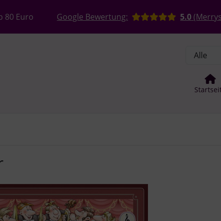
, Seite aktualisieren (F5-Taste) und mit Tab-Taste Navigation
nge zum Login-Button
Springe zum Button für Einstellun
b 80 Euro
Google Bewertung:
5.0
(Merrys
Startsei
r