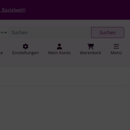
 öffnen.
gen
Springe zu den allgemeinen Informationen
 Bastelwelt)
Suchen
te
Einstellungen
Mein Konto
Warenkorb
Menü