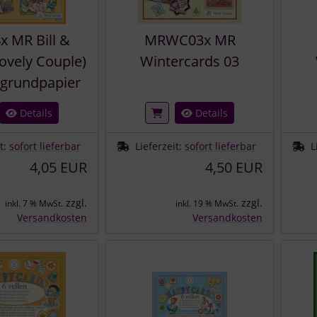
x MR Bill &
MRWC03x MR
lovely Couple)
Wintercards 03
rgrundpapier
Details
Details
it:
sofort lieferbar
Lieferzeit:
sofort lieferbar
L
4,05 EUR
4,50 EUR
zzgl.
zzgl.
inkl. 7 % MwSt.
inkl. 19 % MwSt.
Versandkosten
Versandkosten