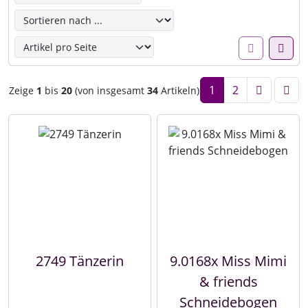
1
2
Zeige
1
bis
20
(von insgesamt
34
Artikeln)
2749 Tänzerin
9.0168x Miss Mimi
& friends
Schneidebogen