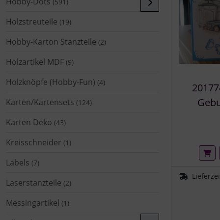
Hobby-Dots
(591)
Holzstreuteile
(19)
Hobby-Karton Stanzteile
(2)
Holzartikel MDF
(9)
Holzknöpfe (Hobby-Fun)
(4)
20177
Gebu
Karten/Kartensets
(124)
Karten Deko
(43)
Kreisschneider
(1)
Labels
(7)
Lieferze
Laserstanzteile
(2)
Messingartikel
(1)