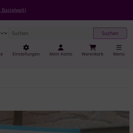
 öffnen.
gen
Springe zu den allgemeinen Informationen
 Bastelwelt)
Suchen
te
Einstellungen
Mein Konto
Warenkorb
Menü