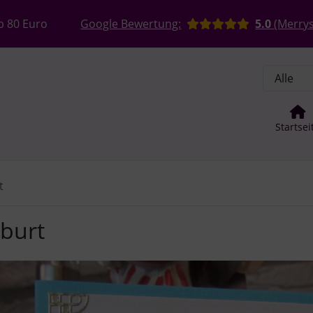
, Seite aktualisieren (F5-Taste) und mit Tab-Taste Navigation
nge zum Login-Button
Springe zum Button für Einstellun
b 80 Euro
Google Bewertung:
5.0
(Merrys
Startsei
t
burt