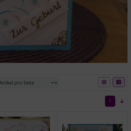
er Box- oder Listenansicht wählen.
1