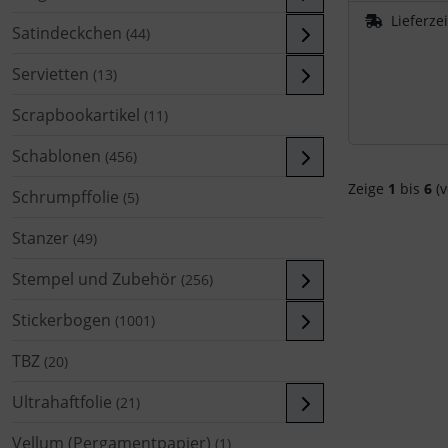
Lieferze
Satindeckchen
(44)
Servietten
(13)
Scrapbookartikel
(11)
Schablonen
(456)
Zeige
1
bis
6
(v
Schrumpffolie
(5)
Stanzer
(49)
Stempel und Zubehör
(256)
Stickerbogen
(1001)
TBZ
(20)
Ultrahaftfolie
(21)
Vellum (Pergamentpapier)
(1)