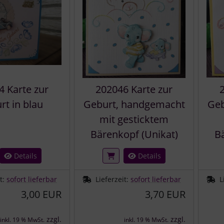
4 Karte zur
202046 Karte zur
rt in blau
Geburt, handgemacht
Geb
mit gesticktem
Bärenkopf (Unikat)
Bä
Details
Details
it:
sofort lieferbar
Lieferzeit:
sofort lieferbar
L
3,00 EUR
3,70 EUR
zzgl.
zzgl.
inkl. 19 % MwSt.
inkl. 19 % MwSt.