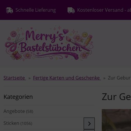
Diese Sprungnavigation (skip link) ist jederzeit zu erreichen
Sprungnavigation
Springe zur Navigation
Springe zum Inhalt
Spri
Schnelle Lieferung
Kostenloser Versand - a
Startseite
Fertige Karten und Geschenke
Zur Gebur
Zur Ge
Kategorien
Angebote
(58)
Sticken
(1056)