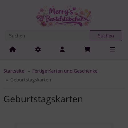
Diese Sprungnavigation (skip link) ist jederzeit zu erreichen
Sprungnavigation
Springe zur Navigation
Springe zum Inhalt
Spri
Suchen
Startseite
Fertige Karten und Geschenke
Geburtstagskarten
Geburtstagskarten