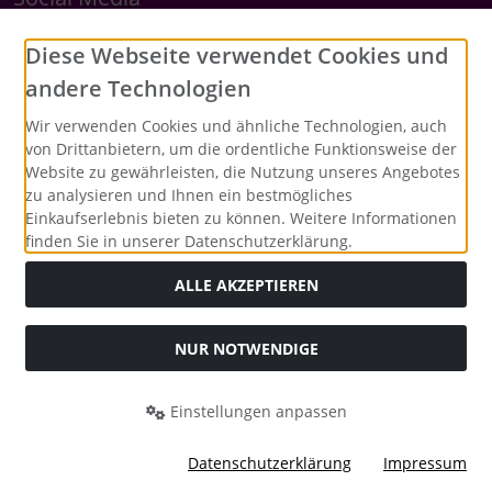
Diese Webseite verwendet Cookies und
andere Technologien
Wir verwenden Cookies und ähnliche Technologien, auch
von Drittanbietern, um die ordentliche Funktionsweise der
Website zu gewährleisten, die Nutzung unseres Angebotes
zu analysieren und Ihnen ein bestmögliches
Einkaufserlebnis bieten zu können. Weitere Informationen
finden Sie in unserer Datenschutzerklärung.
ALLE AKZEPTIEREN
Alle Preise inkl. gesetzl. MwSt. zzgl.
Versandkosten
. Die
durchgestrichenen Preise entsprechen dem bisherigen Preis
bei Merrys Bastelstübchen - Der kreative Shop für Bastelfans..
NUR NOTWENDIGE
Merrys Bastelstübchen - Der kreative Shop für Bastelfans. ©
2026 | Template © 2026 by Karl
Einstellungen anpassen
mod
ified eCommerce Shopsoftware © 2009-2026
Datenschutzerklärung
Impressum