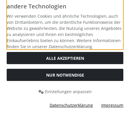
andere Technologien
Wir verwenden Cookies und ähnliche Technologien, auch
von Drittanbietern, um die ordentliche Funktionsweise der
Website zu gewährleisten, die Nutzung unseres Angebotes
zu analysieren und Ihnen ein bestmögliches
Einkaufserlebnis bieten zu können. Weitere Informationen
finden Sie in unserer Datenschutzerklärung.
ALLE AKZEPTIEREN
NUR NOTWENDIGE
Alle Preise inkl. gesetzl. MwSt. zzgl.
Versandkosten
. Die
durchgestrichenen Preise entsprechen dem bisherigen Preis
bei Merrys Bastelstübchen - Der kreative Shop für Bastelfans..
Einstellungen anpassen
Merrys Bastelstübchen - Der kreative Shop für Bastelfans. ©
2026 | Template © 2026 by Karl
Datenschutzerklärung
Impressum
mod
ified eCommerce Shopsoftware © 2009-2026