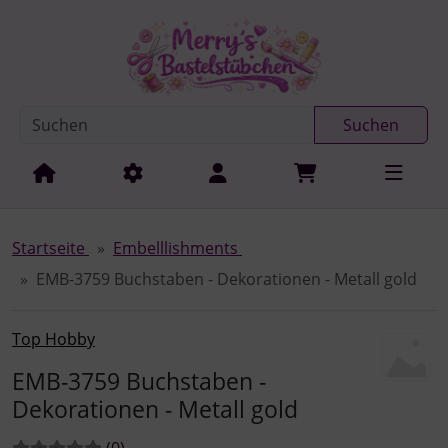
Diese Sprungnavigation (skip link) ist jederzeit zu erreichen
Sprungnavigation
Springe zur Navigation
Springe zum Inhalt
Spri
Suchen
Startseite
Embelllishments
EMB-3759 Buchstaben - Dekorationen - Metall gold
Top Hobby
EMB-3759 Buchstaben -
Dekorationen - Metall gold
Bewertungen:
Bewertungen
(0
)