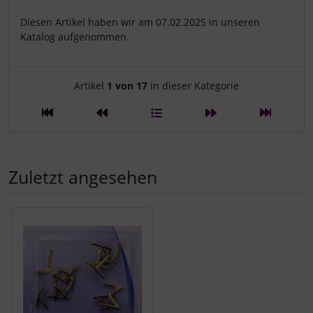
Diesen Artikel haben wir am 07.02.2025 in unseren
Katalog aufgenommen.
Artikelnavigation innerhalb d
Artikel
1 von 17
in dieser Kategorie
Zuletzt angesehen
Es folgt ein Produktslider - navigieren Sie mit der Tab-Tast