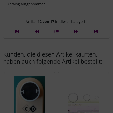
Katalog aufgenommen.
Artikelnavigation innerhalb d
Artikel
12 von 17
in dieser Kategorie
Kunden, die diesen Artikel kauften,
haben auch folgende Artikel bestellt:
Es folgt ein Produktslider - navigieren Sie mit der Tab-Tast