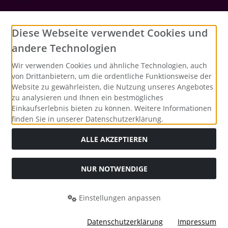
Social Media
Diese Webseite verwendet Cookies und
andere Technologien
Wir verwenden Cookies und ähnliche Technologien, auch
von Drittanbietern, um die ordentliche Funktionsweise der
Website zu gewährleisten, die Nutzung unseres Angebotes
zu analysieren und Ihnen ein bestmögliches
Einkaufserlebnis bieten zu können. Weitere Informationen
finden Sie in unserer Datenschutzerklärung.
ALLE AKZEPTIEREN
NUR NOTWENDIGE
Alle Preise inkl. gesetzl. MwSt. zzgl.
Versandkosten
. Die
durchgestrichenen Preise entsprechen dem bisherigen Preis
bei Merrys Bastelstübchen - Der kreative Shop für Bastelfans..
Einstellungen anpassen
Merrys Bastelstübchen - Der kreative Shop für Bastelfans. ©
2026 | Template © 2026 by Karl
Datenschutzerklärung
Impressum