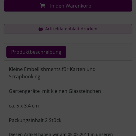
In den Warenkorb
Artikeldatenblatt drucken
Produktbeschreibung
Produktbeschreibung
Kleine Embellishments für Karten und
Scrapbooking.
Gartengeräte mit kleinen Glassteinchen
ca. 5 x 3,4 cm
Packungsinhalt 2 Stück
Diesen Artikel haben wir am 05.03.2011 in unseren