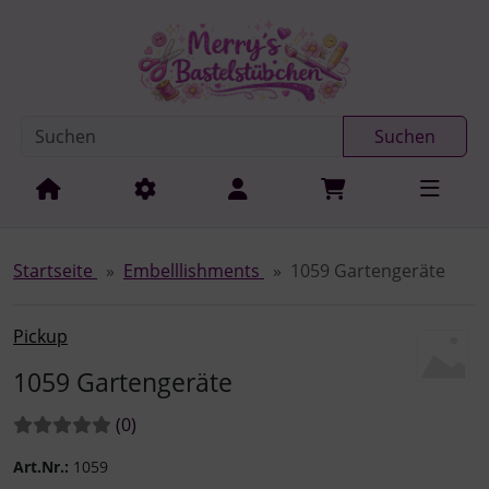
Diese Sprungnavigation (skip link) ist jederzeit zu erreichen
Sprungnavigation
Springe zur Navigation
Springe zum Inhalt
Spri
Suchen
Startseite
Embelllishments
1059 Gartengeräte
Pickup
1059 Gartengeräte
Bewertungen:
Bewertungen
(0
)
Art.Nr.:
1059