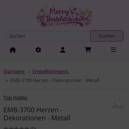
Diese Sprungnavigation (skip link) ist jederzeit zu erreichen
Sprungnavigation
Springe zur Navigation
Springe zum Inhalt
Spri
Suchen
Startseite
Embelllishments
EMB-3700 Herzen - Dekorationen - Metall
Top Hobby
EMB-3700 Herzen -
Dekorationen - Metall
Bewertungen:
Bewertungen
(0
)