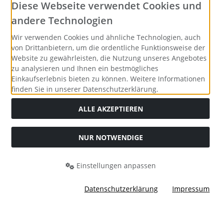
Social Media
Diese Webseite verwendet Cookies und
andere Technologien
Wir verwenden Cookies und ähnliche Technologien, auch
von Drittanbietern, um die ordentliche Funktionsweise der
Website zu gewährleisten, die Nutzung unseres Angebotes
zu analysieren und Ihnen ein bestmögliches
Einkaufserlebnis bieten zu können. Weitere Informationen
finden Sie in unserer Datenschutzerklärung.
ALLE AKZEPTIEREN
NUR NOTWENDIGE
Alle Preise inkl. gesetzl. MwSt. zzgl.
Versandkosten
. Die
durchgestrichenen Preise entsprechen dem bisherigen Preis
bei Merrys Bastelstübchen - Der kreative Shop für Bastelfans..
Einstellungen anpassen
Merrys Bastelstübchen - Der kreative Shop für Bastelfans. ©
2026 | Template © 2026 by Karl
Datenschutzerklärung
Impressum
mod
ified eCommerce Shopsoftware © 2009-2026