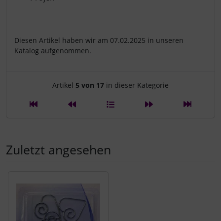
Diesen Artikel haben wir am 07.02.2025 in unseren
Katalog aufgenommen.
Artikelnavigation innerhalb d
Artikel
5 von 17
in dieser Kategorie
Zuletzt angesehen
Es folgt ein Produktslider - navigieren Sie mit der Tab-Tast