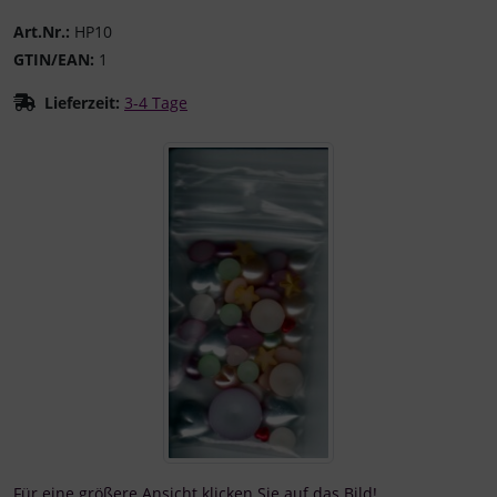
Art.Nr.:
HP10
GTIN/EAN:
1
Lieferzeit:
3-4 Tage
Wenn mehr als ein Produktbild existiert, können Sie die "
Für eine größere Ansicht klicken Sie auf das Bild!