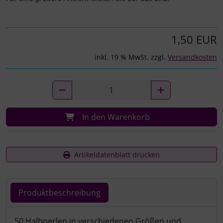
1,50 EUR
inkl. 19 % MwSt. zzgl.
Versandkosten
In den Warenkorb
Artikeldatenblatt drucken
Produktbeschreibung
Produktbeschreibung
50 Halbperlen in verschiedenen Größen und