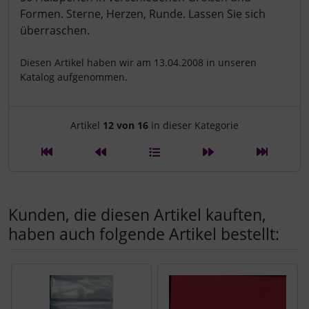
Formen. Sterne, Herzen, Runde. Lassen Sie sich
überraschen.
Diesen Artikel haben wir am 13.04.2008 in unseren
Katalog aufgenommen.
Artikelnavigation innerhalb d
Artikel
12 von 16
in dieser Kategorie
Kunden, die diesen Artikel kauften,
haben auch folgende Artikel bestellt:
Es folgt ein Produktslider - navigieren Sie mit der Tab-Tast