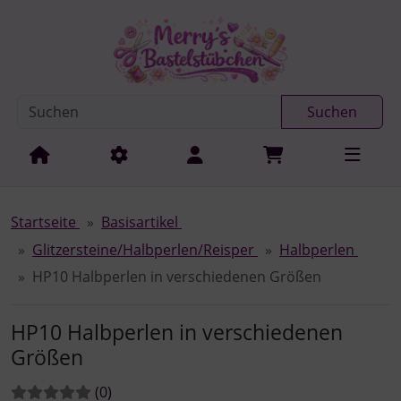
Diese Sprungnavigation (skip link) ist jederzeit zu erreichen
Sprungnavigation
Springe zur Navigation
Springe zum Inhalt
Spri
Suchen
Startseite
Basisartikel
Glitzersteine/Halbperlen/Reisper
Halbperlen
HP10 Halbperlen in verschiedenen Größen
HP10 Halbperlen in verschiedenen
Größen
Bewertungen:
Bewertungen
(0
)