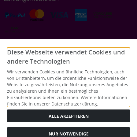
Social Media
Diese Webseite verwendet Cookies und
andere Technologien
Wir verwenden Cookies und ähnliche Technologien, auch
von Drittanbietern, um die ordentliche Funktionsweise der
Website zu gewährleisten, die Nutzung unseres Angebotes
zu analysieren und Ihnen ein bestmögliches
Einkaufserlebnis bieten zu können. Weitere Informationen
finden Sie in unserer Datenschutzerklärung.
ALLE AKZEPTIEREN
NUR NOTWENDIGE
Alle Preise inkl. gesetzl. MwSt. zzgl.
Versandkosten
. Die