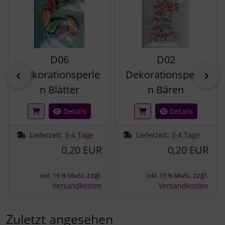
D06
D02
Dekorationsperle
Dekorationsperle
zurück
vor
n Blätter
n Bären
Details
Details
Lieferzeit:
3-4 Tage
Lieferzeit:
3-4 Tage
0,20 EUR
0,20 EUR
zzgl.
zzgl.
inkl. 19 % MwSt.
inkl. 19 % MwSt.
Versandkosten
Versandkosten
Zuletzt angesehen