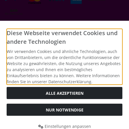
Social Media
Diese Webseite verwendet Cookies und
andere Technologien
Wir verwenden Cookies und ähnliche Technologien, auch
von Drittanbietern, um die ordentliche Funktionsweise der
Website zu gewährleisten, die Nutzung unseres Angebotes
zu analysieren und Ihnen ein bestmögliches
Einkaufserlebnis bieten zu können. Weitere Informationen
finden Sie in unserer Datenschutzerklärung.
ALLE AKZEPTIEREN
NUR NOTWENDIGE
Alle Preise inkl. gesetzl. MwSt. zzgl.
Versandkosten
. Die
durchgestrichenen Preise entsprechen dem bisherigen Preis
bei Merrys Bastelstübchen - Der kreative Shop für Bastelfans..
Einstellungen anpassen