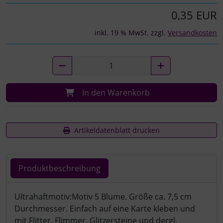
0,35 EUR
inkl. 19 % MwSt. zzgl.
Versandkosten
In den Warenkorb
Artikeldatenblatt drucken
Produktbeschreibung
Produktbeschreibung
Ultrahaftmotiv:Motiv 5 Blume. Größe ca. 7,5 cm
Durchmesser. Einfach auf eine Karte kleben und
mit Flitter, Flimmer, Glitzersteine und dergl.