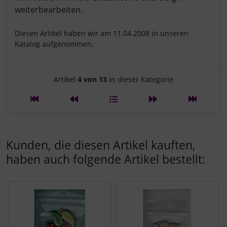
weiterbearbeiten.
Diesen Artikel haben wir am 11.04.2008 in unseren
Katalog aufgenommen.
Artikelnavigation innerhalb d
Artikel
4 von 13
in dieser Kategorie
Kunden, die diesen Artikel kauften,
haben auch folgende Artikel bestellt:
Es folgt ein Produktslider - navigieren Sie mit der Tab-Tast