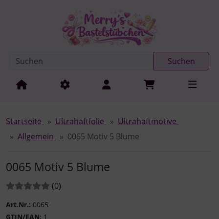
Diese Sprungnavigation (skip link) ist jederzeit zu erreichen
Sprungnavigation
Springe zur Navigation
Springe zum Inhalt
Spri
Suchen
Startseite
Ultrahaftfolie
Ultrahaftmotive
Allgemein
0065 Motiv 5 Blume
0065 Motiv 5 Blume
Bewertungen:
Bewertungen
(0
)
Art.Nr.:
0065
GTIN/EAN:
1