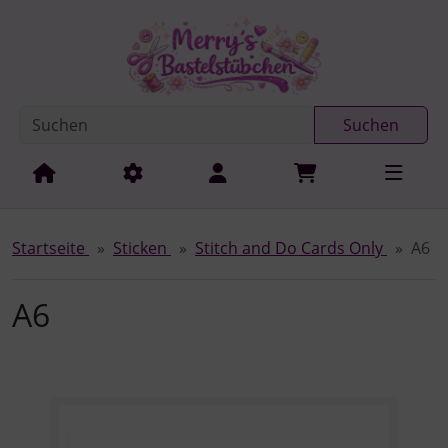
Diese Sprungnavigation (skip link) ist jederzeit zu erreichen
Sprungnavigation
Springe zur Navigation
Springe zum Inhalt
Spri
Suchen
Startseite
Sticken
Stitch and Do Cards Only
A6
A6