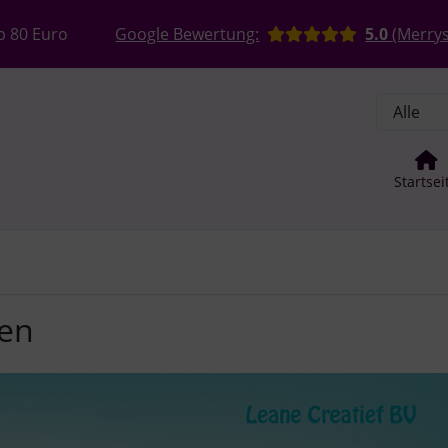
, Seite aktualisieren (F5-Taste) und mit Tab-Taste Navigation
nge zum Login-Button
Springe zum Button für Einstellun
b 80 Euro
Google Bewertung:
5.0
(Merrys
Startsei
ten