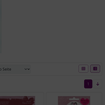
er Box- oder Listenansicht wählen.
1