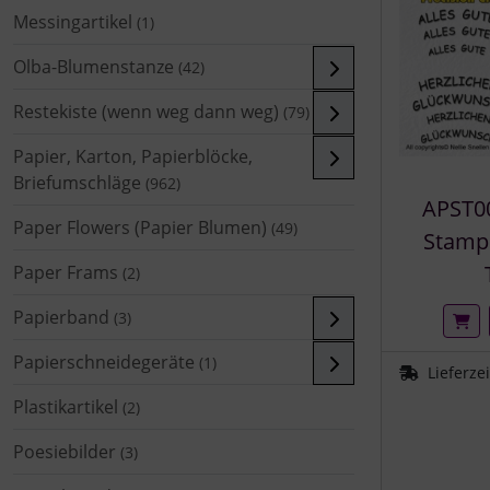
Messingartikel
(1)
Olba-Blumenstanze
(42)
Restekiste (wenn weg dann weg)
(79)
Papier, Karton, Papierblöcke,
Briefumschläge
(962)
APST00
Paper Flowers (Papier Blumen)
(49)
Stamp
Paper Frams
(2)
Papierband
(3)
Papierschneidegeräte
(1)
Lieferze
Plastikartikel
(2)
Poesiebilder
(3)