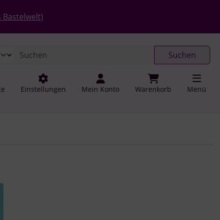
 öffnen.
gen
Springe zu den allgemeinen Informationen
 Bastelwelt)
Suchen
te
Einstellungen
Mein Konto
Warenkorb
Menü