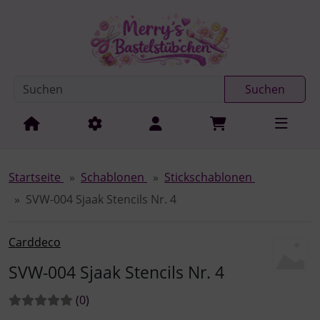
Diese Sprungnavigation (skip link) ist jederzeit zu erreichen
Sprungnavigation
Springe zur Navigation
Springe zum Inhalt
Spri
Suchen
Startseite
Schablonen
Stickschablonen
SVW-004 Sjaak Stencils Nr. 4
Carddeco
SVW-004 Sjaak Stencils Nr. 4
Bewertungen:
Bewertungen
(0
)