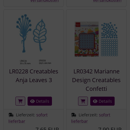
Versandkosten
Versandkosten
LR0228 Creatables
LR0342 Marianne
Anja Leaves 3
Design Creatables
Confetti
Details
Details
Lieferzeit:
sofort
Lieferzeit:
sofort
lieferbar
lieferbar
7,65 EUR
7,90 EUR