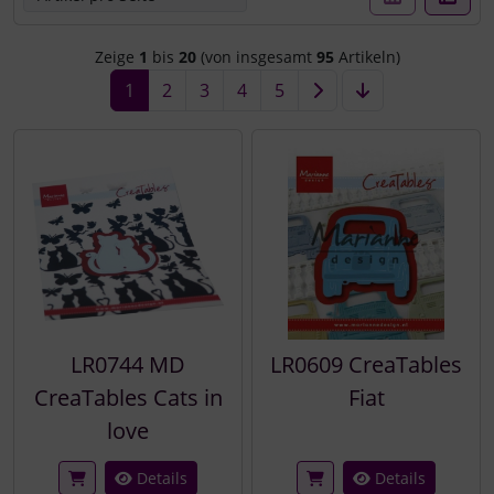
Zeige
1
bis
20
(von insgesamt
95
Artikeln)
1
2
3
4
5
LR0744 MD
LR0609 CreaTables
CreaTables Cats in
Fiat
love
Details
Details