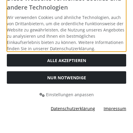
andere Technologien
Wir verwenden Cookies und ähnliche Technologien, auch
von Drittanbietern, um die ordentliche Funktionsweise der
Website zu gewährleisten, die Nutzung unseres Angebotes
zu analysieren und Ihnen ein bestmögliches
Einkaufserlebnis bieten zu können. Weitere Informationen
finden Sie in unserer Datenschutzerklärung.
ALLE AKZEPTIEREN
NUR NOTWENDIGE
Alle Preise inkl. gesetzl. MwSt. zzgl.
Versandkosten
. Die
durchgestrichenen Preise entsprechen dem bisherigen Preis
bei Merrys Bastelstübchen - Der kreative Shop für Bastelfans..
Einstellungen anpassen
Merrys Bastelstübchen - Der kreative Shop für Bastelfans. ©
2026 | Template © 2026 by Karl
Datenschutzerklärung
Impressum
mod
ified eCommerce Shopsoftware © 2009-2026