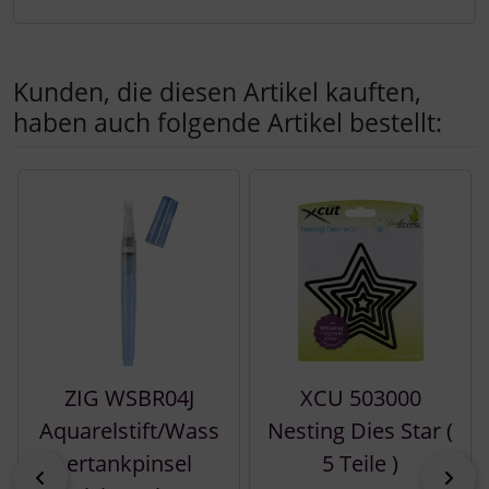
Kunden, die diesen Artikel kauften,
haben auch folgende Artikel bestellt:
Es folgt ein Produktslider - navigieren Sie mit der Tab-Tast
ZIG WSBR04J
XCU 503000
Aquarelstift/Wass
Nesting Dies Star (
ertankpinsel
5 Teile )
zurück
vor