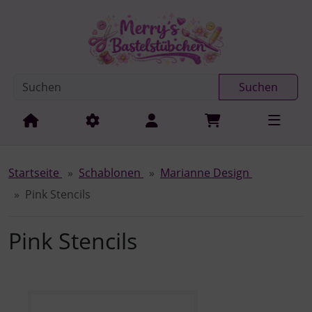
Diese Sprungnavigation (skip link) ist jederzeit zu erreichen
Sprungnavigation
Springe zur Navigation
Springe zum Inhalt
Spri
Suchen
Startseite
Schablonen
Marianne Design
Pink Stencils
Pink Stencils