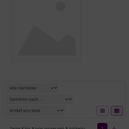
Hier können Sie die nachfolgenden Artikel umsortieren u
1
Zeige
1
bis
3
(von insgesamt
3
Artikeln)