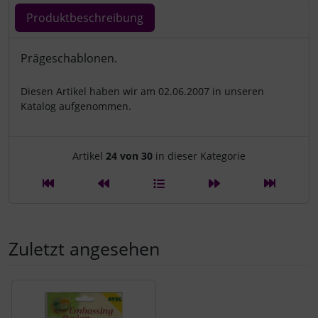
Produktbeschreibung
Produktbeschreibung
Prägeschablonen.
Diesen Artikel haben wir am 02.06.2007 in unseren
Katalog aufgenommen.
Artikelnavigation innerhalb d
Artikel
24 von 30
in dieser Kategorie
Zuletzt angesehen
Es folgt ein Produktslider - navigieren Sie mit der Tab-Tast