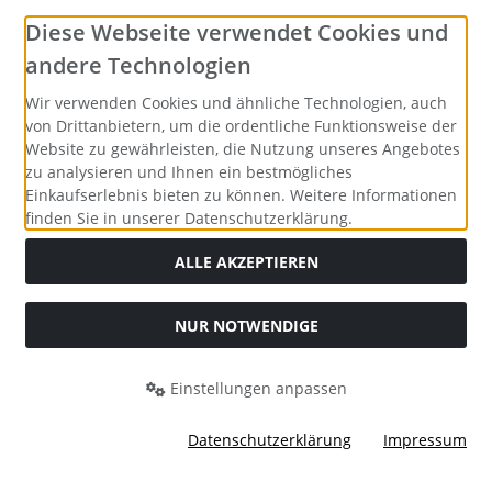
Social Media
Diese Webseite verwendet Cookies und
andere Technologien
Wir verwenden Cookies und ähnliche Technologien, auch
von Drittanbietern, um die ordentliche Funktionsweise der
Website zu gewährleisten, die Nutzung unseres Angebotes
zu analysieren und Ihnen ein bestmögliches
Einkaufserlebnis bieten zu können. Weitere Informationen
finden Sie in unserer Datenschutzerklärung.
ALLE AKZEPTIEREN
NUR NOTWENDIGE
Alle Preise inkl. gesetzl. MwSt. zzgl.
Versandkosten
. Die
durchgestrichenen Preise entsprechen dem bisherigen Preis
bei Merrys Bastelstübchen - Der kreative Shop für Bastelfans..
Einstellungen anpassen
Merrys Bastelstübchen - Der kreative Shop für Bastelfans. ©
2026 | Template © 2026 by Karl
Datenschutzerklärung
Impressum
mod
ified eCommerce Shopsoftware © 2009-2026