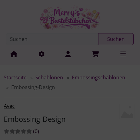
Diese Sprungnavigation (skip link) ist jederzeit zu erreichen
Sprungnavigation
Springe zur Navigation
Springe zum Inhalt
Spri
Suchen
Startseite
Schablonen
Embossingschablonen
Embossing-Design
Avec
Embossing-Design
Bewertungen:
Bewertungen
(0
)