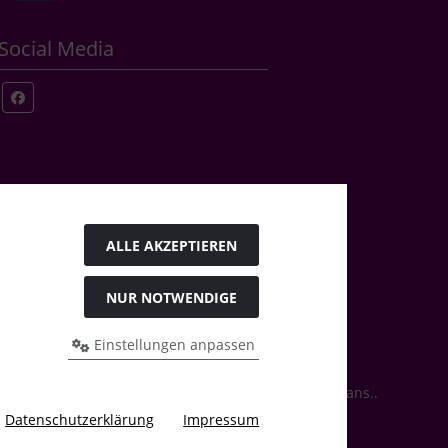
Social Media
ALLE AKZEPTIEREN
NUR NOTWENDIGE
Einstellungen anpassen
rrys Bastelstübchen - Der kreative Shop für Bastelfans..
Datenschutzerklärung
Impressum
 2026 by Karl