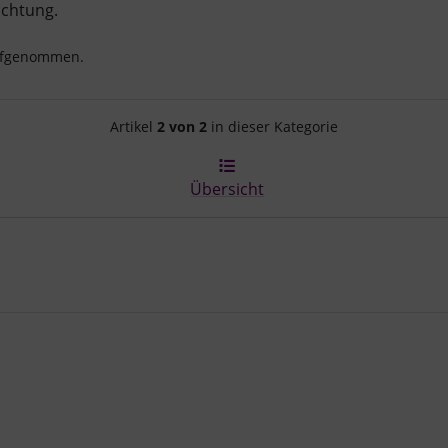
ichtung.
aufgenommen.
Artikelnavigation innerhalb d
Artikel
2 von 2
in dieser Kategorie
Übersicht
e zu den einzelnen Artikeln.