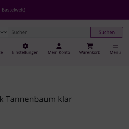
 öffnen.
gen
Springe zu den allgemeinen Informationen
 Bastelwelt)
Suchen
te
Einstellungen
Mein Konto
Warenkorb
Menü
u navigieren. Zum Vergrößern klicken Sie auf das Bild.
ik Tannenbaum klar