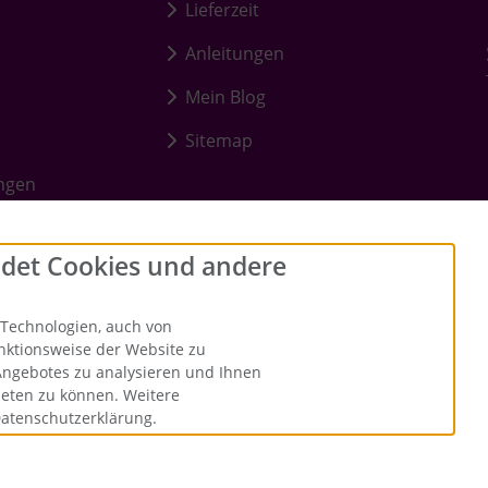
Lieferzeit
Anleitungen
Mein Blog
Sitemap
ungen
det Cookies und andere
Technologien, auch von
unktionsweise der Website zu
Angebotes zu analysieren und Ihnen
ieten zu können. Weitere
Datenschutzerklärung.
 durchgestrichenen Preise entsprechen dem bisherigen Preis bei Me
lstübchen - Der kreative Shop für Bastelfans. © 2026 | Template ©