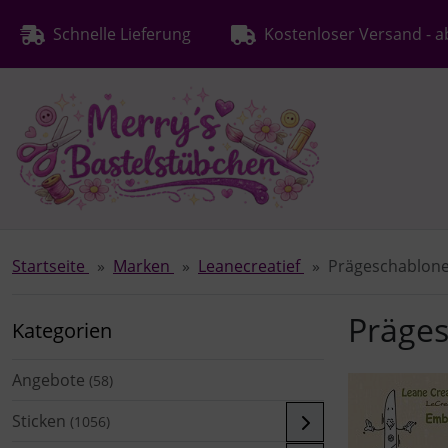
Diese Sprungnavigation (skip link) ist jederzeit zu erreichen
Sprungnavigation
Springe zur Navigation
Springe zum Inhalt
Spri
Schnelle Lieferung
Kostenloser Versand - a
Startseite
Marken
Leanecreatief
Prägeschablone
Präge
Kategorien
Angebote
(58)
Sticken
(1056)