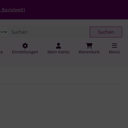
 öffnen.
gen
Springe zu den allgemeinen Informationen
 Bastelwelt)
Suchen
te
Einstellungen
Mein Konto
Warenkorb
Menü