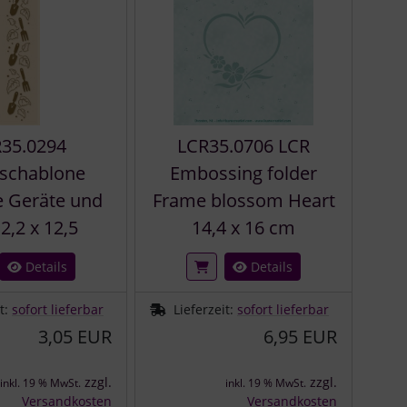
35.0294
LCR35.0706 LCR
schablone
Embossing folder
 Geräte und
Frame blossom Heart
2,2 x 12,5
14,4 x 16 cm
Details
Details
it:
sofort lieferbar
Lieferzeit:
sofort lieferbar
3,05 EUR
6,95 EUR
zzgl.
zzgl.
inkl. 19 % MwSt.
inkl. 19 % MwSt.
Versandkosten
Versandkosten