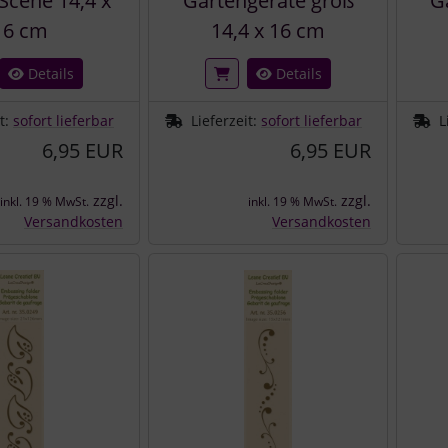
Scene 14,4 x
Gartengeräte groß
G
16 cm
14,4 x 16 cm
Details
Details
it:
sofort lieferbar
Lieferzeit:
sofort lieferbar
L
6,95 EUR
6,95 EUR
zzgl.
zzgl.
inkl. 19 % MwSt.
inkl. 19 % MwSt.
Versandkosten
Versandkosten