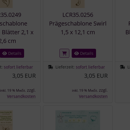
35.0249
LCR35.0256
schablone
Prägeschablone Swirl
Blätter 2,1 x
1,5 x 12,1 cm
B
2,6 cm
Details
Details
it:
sofort lieferbar
Lieferzeit:
sofort lieferbar
L
3,05 EUR
3,05 EUR
zzgl.
zzgl.
inkl. 19 % MwSt.
inkl. 19 % MwSt.
Versandkosten
Versandkosten