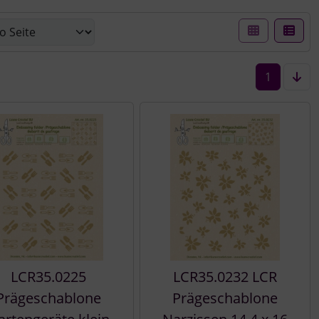
er Box- oder Listenansicht wählen.
1
LCR35.0225
LCR35.0232 LCR
Prägeschablone
Prägeschablone