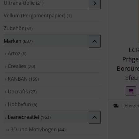
Ultrahaftfolie
(21)
Vellum (Pergamentpapier)
(1)
Zubehör
(53)
Marken
(637)
LCR
› Artoz
(6)
Präge
› Crealies
(20)
Bordüre
Efeu 
› KANBAN
(159)
› Docrafts
(27)
› Hobbyfun
(6)
Lieferze
› Leanecreatief
(163)
›› 3D und Motivbogen
(44)