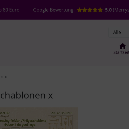
, Seite aktualisieren (F5-Taste) und mit Tab-Taste Navigation
nge zum Login-Button
Springe zum Button für Einstellun
b 80 Euro
Google Bewertung:
5.0
(Merrys
Startsei
n x
schablonen x