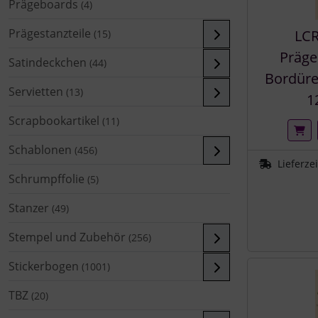
Prägeboards
(4)
Prägestanzteile
LCR
(15)
Präge
Satindeckchen
(44)
Bordüre 
Servietten
(13)
1
Scrapbookartikel
(11)
Schablonen
(456)
Lieferze
Schrumpffolie
(5)
Stanzer
(49)
Stempel und Zubehör
(256)
Stickerbogen
(1001)
TBZ
(20)