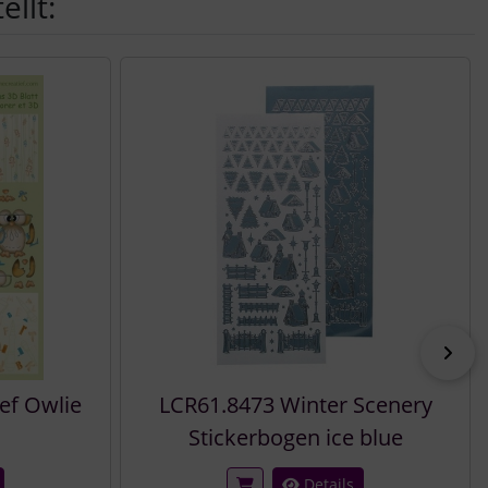
llt:
vor
ef Owlie
LCR61.8473 Winter Scenery
Stickerbogen ice blue
Details