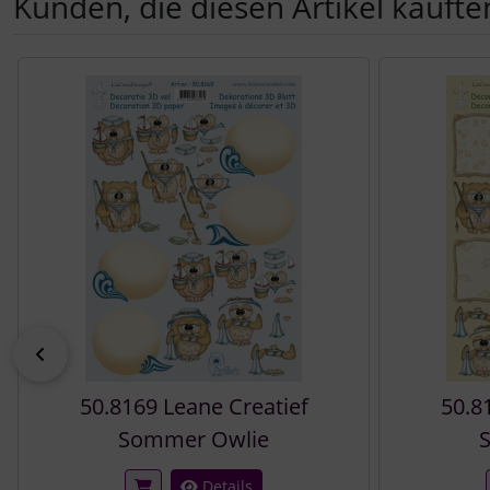
Kunden, die diesen Artikel kauften
Es folgt ein Produktslider - navigieren Sie mit der Tab-Tast
zurück
50.8169 Leane Creatief
50.8
Sommer Owlie
Details