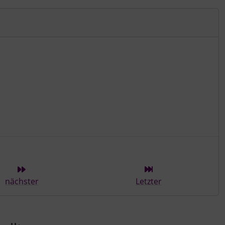
ieser Kategorie
nächster
Letzter