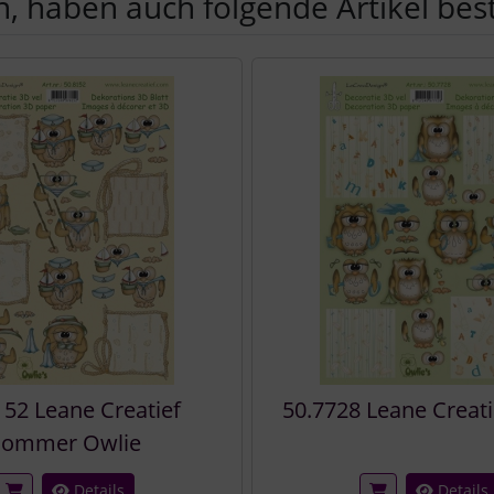
, haben auch folgende Artikel beste
e zu den einzelnen Artikeln.
152 Leane Creatief
50.7728 Leane Creati
Sommer Owlie
Details
Details