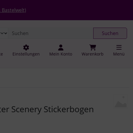
 öffnen.
gen
Springe zu den allgemeinen Informationen
 Bastelwelt)
Suchen
te
Einstellungen
Mein Konto
Warenkorb
Menü
u navigieren. Zum Vergrößern klicken Sie auf das Bild.
er Scenery Stickerbogen