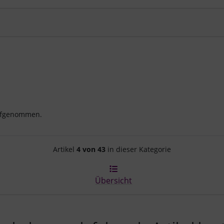
aufgenommen.
Artikelnavigation innerhalb d
Artikel
4 von 43
in dieser Kategorie
Übersicht