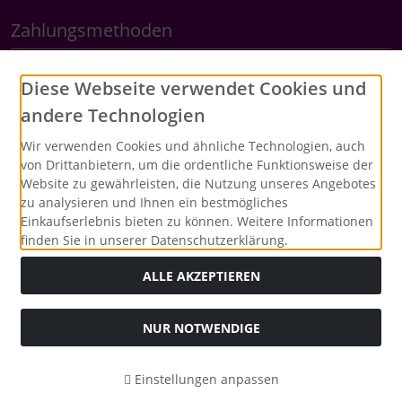
Zahlungsmethoden
Diese Webseite verwendet Cookies und
andere Technologien
Social Media
Wir verwenden Cookies und ähnliche Technologien, auch
von Drittanbietern, um die ordentliche Funktionsweise der
Website zu gewährleisten, die Nutzung unseres Angebotes
zu analysieren und Ihnen ein bestmögliches
Einkaufserlebnis bieten zu können. Weitere Informationen
finden Sie in unserer Datenschutzerklärung.
ALLE AKZEPTIEREN
Alle Preise inkl. gesetzl. MwSt. zzgl.
Versandkosten
. Die
durchgestrichenen Preise entsprechen dem bisherigen Preis
bei Merrys Bastelstübchen - Der kreative Shop für Bastelfans..
NUR NOTWENDIGE
Merrys Bastelstübchen - Der kreative Shop für Bastelfans. ©
2026 | Template © 2026 by Karl
Einstellungen anpassen
mod
ified eCommerce Shopsoftware © 2009-2026