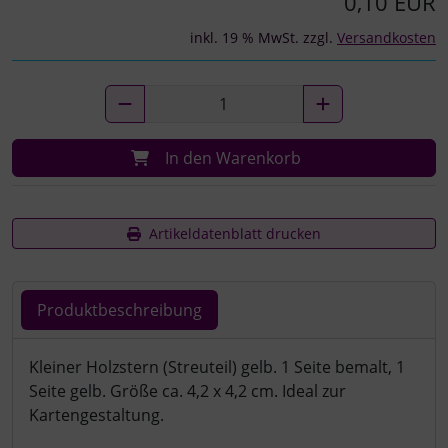
0,10 EUR
inkl. 19 % MwSt. zzgl.
Versandkosten
In den Warenkorb
Artikeldatenblatt drucken
Produktbeschreibung
Produktbeschreibung
Kleiner Holzstern (Streuteil) gelb. 1 Seite bemalt, 1
Seite gelb. Größe ca. 4,2 x 4,2 cm. Ideal zur
Kartengestaltung.