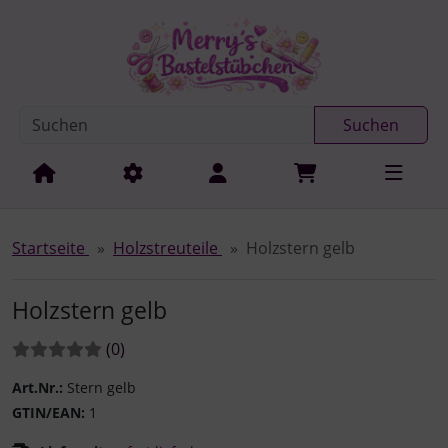
Diese Sprungnavigation (skip link) ist jederzeit zu erreichen
Sprungnavigation
Springe zur Navigation
Springe zum Inhalt
Spri
Suchen
Startseite
Holzstreuteile
Holzstern gelb
Holzstern gelb
Bewertungen:
Bewertungen
(0
)
Art.Nr.:
Stern gelb
GTIN/EAN:
1