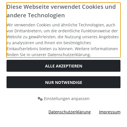
Social Media
Diese Webseite verwendet Cookies und
andere Technologien
Wir verwenden Cookies und ähnliche Technologien, auch
von Drittanbietern, um die ordentliche Funktionsweise der
Website zu gewährleisten, die Nutzung unseres Angebotes
zu analysieren und Ihnen ein bestmögliches
Einkaufserlebnis bieten zu können. Weitere Informationen
finden Sie in unserer Datenschutzerklärung.
ALLE AKZEPTIEREN
NUR NOTWENDIGE
Alle Preise inkl. gesetzl. MwSt. zzgl.
Versandkosten
. Die
durchgestrichenen Preise entsprechen dem bisherigen Preis
bei Merrys Bastelstübchen - Der kreative Shop für Bastelfans..
Einstellungen anpassen
Merrys Bastelstübchen - Der kreative Shop für Bastelfans. ©
2026 | Template © 2026 by Karl
Datenschutzerklärung
Impressum
mod
ified eCommerce Shopsoftware © 2009-2026