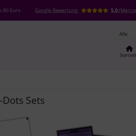
, Seite aktualisieren (F5-Taste) und mit Tab-Taste Navigation
nge zum Login-Button
Springe zum Button für Einstellun
b 80 Euro
Google Bewertung:
5.0
(Merrys
Startsei
Dots Sets