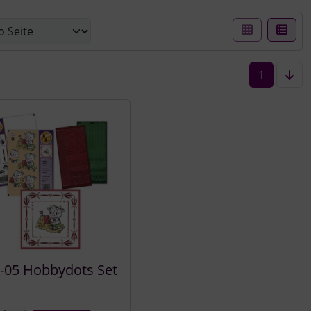
er Box- oder Listenansicht wählen.
1
-05 Hobbydots Set