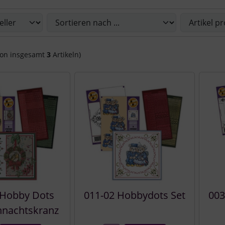
Sie die nachfolgenden Artikel umsortieren und zwischen ein
on insgesamt
3
Artikeln)
 Hobby Dots
011-02 Hobbydots Set
003
hnachtskranz