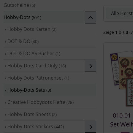
Gutscheine
(6)
Hier können 
Hobby-Dots
(591)
› Hobby Dots Karten
(2)
Zeige
1
bis
3
(v
› DOT & DO
(40)
› DOT & DO A6 Bücher
(1)
› Hobby-Dots Card Only
(16)
› Hobby Dots Patronenset
(1)
› Hobby-Dots Sets
(3)
› Creative Hobbydots Hefte
(28)
› Hobby-Dots Sheets
010-01
(2)
Set Wei
› Hobby-Dots Stickers
(442)