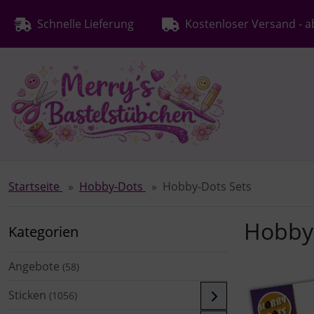
Diese Sprungnavigation (skip link) ist jederzeit zu erreichen
Sprungnavigation
Springe zur Navigation
Springe zum Inhalt
Spri
Schnelle Lieferung
Kostenloser Versand - a
Startseite
Hobby-Dots
Hobby-Dots Sets
Hobby-
Kategorien
Angebote
(58)
Sticken
(1056)