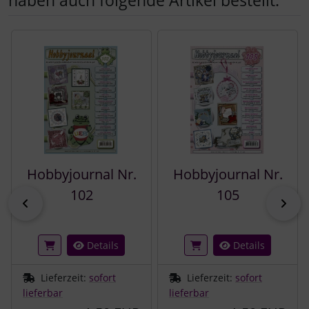
Es folgt ein Produktslider - navigieren Sie mit der Tab-Tast
Hobbyjournal Nr.
Hobbyjournal Nr.
102
105
zurück
vor
Details
Details
Lieferzeit:
sofort
Lieferzeit:
sofort
lieferbar
lieferbar