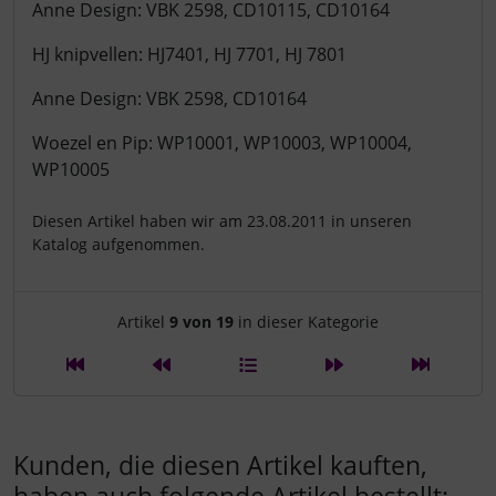
Anne Design: VBK 2598, CD10115, CD10164
HJ knipvellen: HJ7401, HJ 7701, HJ 7801
Anne Design: VBK 2598, CD10164
Woezel en Pip: WP10001, WP10003, WP10004,
WP10005
Diesen Artikel haben wir am 23.08.2011 in unseren
Katalog aufgenommen.
Artikelnavigation innerhalb d
Artikel
9 von 19
in dieser Kategorie
Kunden, die diesen Artikel kauften,
haben auch folgende Artikel bestellt: