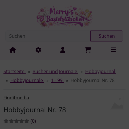
Diese Sprungnavigation (skip link) ist jederzeit zu erreichen
Sprungnavigation
Springe zur Navigation
Springe zum Inhalt
Spri
Suchen
Startseite
Bücher und Journale
Hobbyjournal
Hobbyjournale
1 - 99
Hobbyjournal Nr. 78
Finditmedia
Hobbyjournal Nr. 78
Bewertungen:
Bewertungen
(0
)