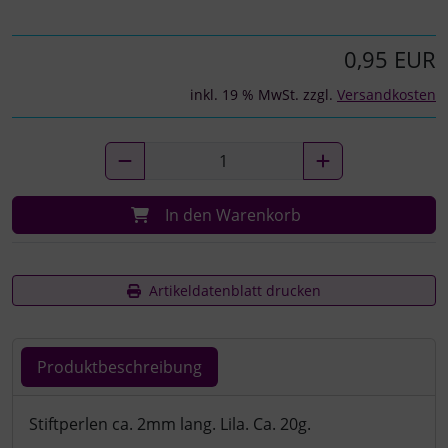
0,95 EUR
inkl. 19 % MwSt. zzgl.
Versandkosten
In den Warenkorb
Artikeldatenblatt drucken
Produktbeschreibung
Produktbeschreibung
Stiftperlen ca. 2mm lang. Lila. Ca. 20g.