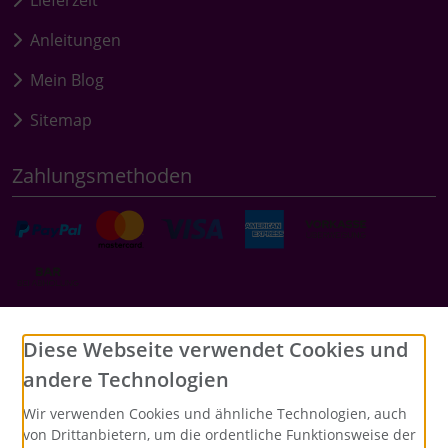
Anleitungen
Mein Blog
Sitemap
Zahlungsmethoden
Social Media
Diese Webseite verwendet Cookies und
andere Technologien
Wir verwenden Cookies und ähnliche Technologien, auch
von Drittanbietern, um die ordentliche Funktionsweise der