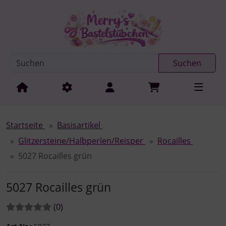
Diese Sprungnavigation (skip link) ist jederzeit zu erreichen
Sprungnavigation
Springe zur Navigation
Springe zum Inhalt
Spri
Suchen
Startseite
Basisartikel
Glitzersteine/Halbperlen/Reisper
Rocailles
5027 Rocailles grün
5027 Rocailles grün
Bewertungen:
Bewertungen
(0
)