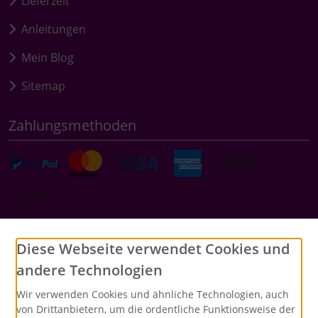
Lieferzeit
Anleitungen
Mein Blog
Sitemap
Zahlungsmethoden
Social Media
Diese Webseite verwendet Cookies und
andere Technologien
Wir verwenden Cookies und ähnliche Technologien, auch
von Drittanbietern, um die ordentliche Funktionsweise der