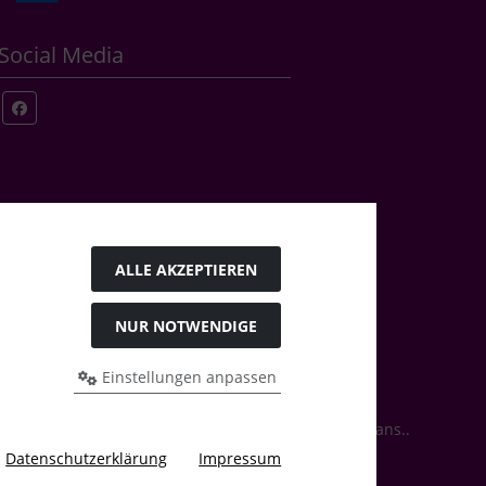
Social Media
ALLE AKZEPTIEREN
NUR NOTWENDIGE
Einstellungen anpassen
rrys Bastelstübchen - Der kreative Shop für Bastelfans..
Datenschutzerklärung
Impressum
 2026 by Karl