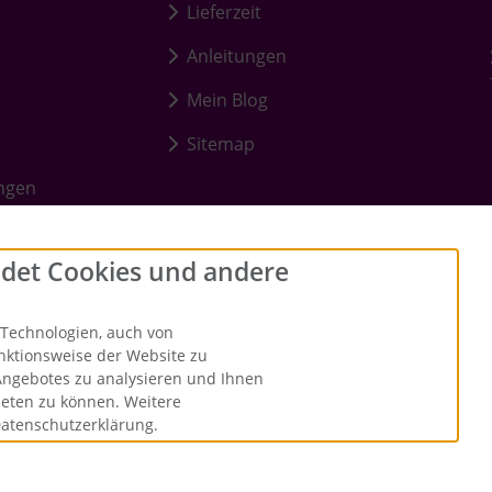
Lieferzeit
Anleitungen
Mein Blog
Sitemap
ungen
det Cookies und andere
Technologien, auch von
unktionsweise der Website zu
Angebotes zu analysieren und Ihnen
ieten zu können. Weitere
Datenschutzerklärung.
 durchgestrichenen Preise entsprechen dem bisherigen Preis bei Me
lstübchen - Der kreative Shop für Bastelfans. © 2026 | Template ©