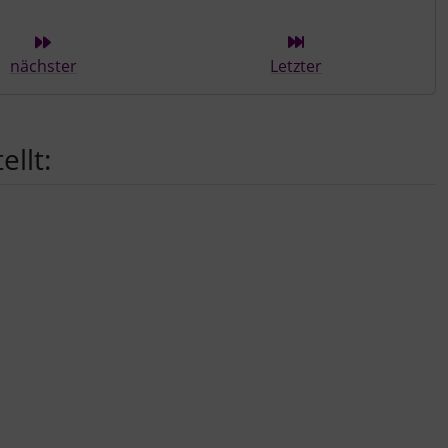
ieser Kategorie
nächster
Letzter
llt: