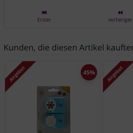
Erster
vorheriger
Kunden, die diesen Artikel kauften
Es folgt ein Produktslider - navigieren Sie mit der Tab-Tast
Angebot
Angebot
45%