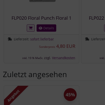
FLP020 Floral Punch Floral 1
FLP022 
Details
Lieferzeit:
sofort lieferbar
Lieferzei
4,80 EUR
Sonderpreis
zzgl.
Versandkosten
inkl. 19 % MwSt.
inkl
Zuletzt angesehen
Es folgt ein Produktslider - navigieren Sie mit der Tab-Tast
Angebot
45%