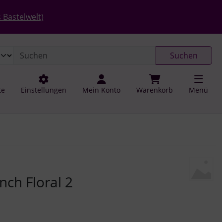
 öffnen.
gen
Springe zu den allgemeinen Informationen
 Bastelwelt)
Suchen
te
Einstellungen
Mein Konto
Warenkorb
Menü
u navigieren. Zum Vergrößern klicken Sie auf das Bild.
nch Floral 2