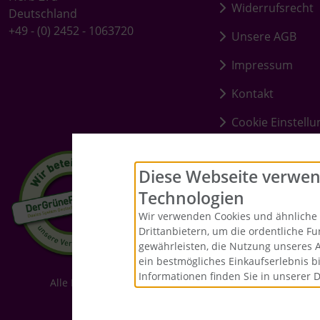
Widerrufsrecht
Deutschland
+49 - (0) 2452 - 1063720
Unsere AGB
Impressum
Kontakt
Cookie Einstell
Diese Webseite verwen
Technologien
Wir verwenden Cookies und ähnliche 
Drittanbietern, um die ordentliche F
gewährleisten, die Nutzung unseres 
ein bestmögliches Einkaufserlebnis b
Informationen finden Sie in unserer 
Alle Preise inkl. gesetzl. MwSt. zzgl.
Versandkosten
. Die
Merrys Baste