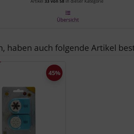
Artikelnavigation innerhalb d
Artikel
33 von 58
in dieser Kategorie
Übersicht
, haben auch folgende Artikel beste
e zu den einzelnen Artikeln.
45%