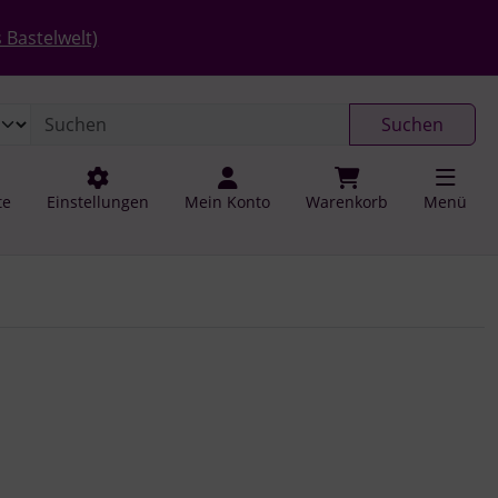
 öffnen.
gen
Springe zu den allgemeinen Informationen
 Bastelwelt)
Suchen
te
Einstellungen
Mein Konto
Warenkorb
Menü