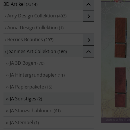
3D Artikel
(7314)
› Amy Design Collektion
(403)
› Anna Design Collektion
(1)
› Berries Beauties
(297)
› Jeanines Art Collektion
(160)
›› JA 3D Bogen
(70)
›› JA Hintergrundpapier
(11)
›› JA Papierpakete
(15)
›› JA Sonstiges
(2)
›› JA Stanzschablonen
(61)
›› JA Stempel
(1)