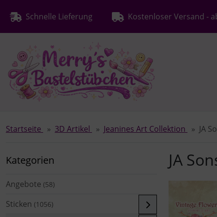
Diese Sprungnavigation (skip link) ist jederzeit zu erreichen
Sprungnavigation
Springe zur Navigation
Springe zum Inhalt
Spri
Schnelle Lieferung
Kostenloser Versand - a
Startseite
3D Artikel
Jeanines Art Collektion
JA S
JA Son
Kategorien
Angebote
(58)
Sticken
(1056)