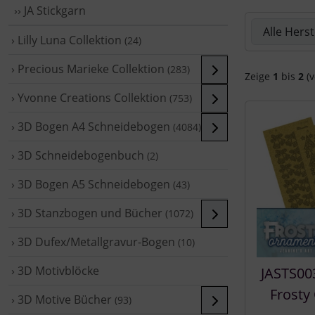
›› JA Stickgarn
Hier können 
› Lilly Luna Collektion
(24)
› Precious Marieke Collektion
(283)
Zeige
1
bis
2
(v
› Yvonne Creations Collektion
(753)
› 3D Bogen A4 Schneidebogen
(4084)
› 3D Schneidebogenbuch
(2)
› 3D Bogen A5 Schneidebogen
(43)
› 3D Stanzbogen und Bücher
(1072)
› 3D Dufex/Metallgravur-Bogen
(10)
› 3D Motivblöcke
JASTS00
Frosty
› 3D Motive Bücher
(93)