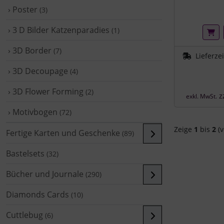
› Poster
(3)
› 3 D Bilder Katzenparadies
(1)
› 3D Border
(7)
Lieferze
› 3D Decoupage
(4)
› 3D Flower Forming
(2)
z
exkl. MwSt.
› Motivbogen
(72)
Zeige
1
bis
2
(v
Fertige Karten und Geschenke
(89)
Bastelsets
(32)
Bücher und Journale
(290)
Diamonds Cards
(10)
Cuttlebug
(6)