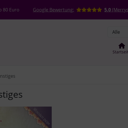
, Seite aktualisieren (F5-Taste) und mit Tab-Taste Navigation
nge zum Login-Button
Springe zum Button für Einstellun
b 80 Euro
Google Bewertung:
5.0
(Merrys
Startsei
onstiges
stiges