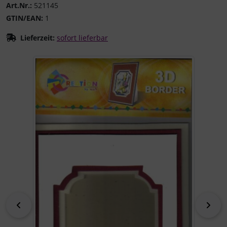
Art.Nr.:
521145
GTIN/EAN:
1
Lieferzeit:
sofort lieferbar
Wenn mehr als ein Produktbild existiert, können Sie die "
zurück
vor