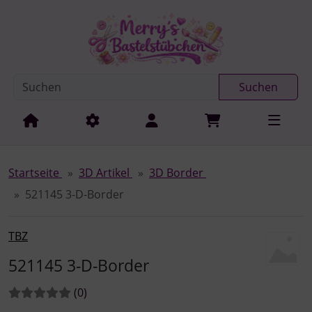
Diese Sprungnavigation (skip link) ist jederzeit zu erreichen
Sprungnavigation
Springe zur Navigation
Springe zum Inhalt
Spri
Suchen
Startseite
3D Artikel
3D Border
521145 3-D-Border
TBZ
521145 3-D-Border
Bewertungen:
Bewertungen
(0
)