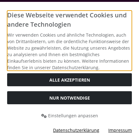
Social Media
Diese Webseite verwendet Cookies und
andere Technologien
Wir verwenden Cookies und ähnliche Technologien, auch
von Drittanbietern, um die ordentliche Funktionsweise der
Website zu gewährleisten, die Nutzung unseres Angebotes
zu analysieren und Ihnen ein bestmögliches
Einkaufserlebnis bieten zu können. Weitere Informationen
finden Sie in unserer Datenschutzerklärung.
ALLE AKZEPTIEREN
NUR NOTWENDIGE
Alle Preise inkl. gesetzl. MwSt. zzgl.
Versandkosten
. Die
durchgestrichenen Preise entsprechen dem bisherigen Preis
bei Merrys Bastelstübchen - Der kreative Shop für Bastelfans..
Einstellungen anpassen
Merrys Bastelstübchen - Der kreative Shop für Bastelfans. ©
2026 | Template © 2026 by Karl
Datenschutzerklärung
Impressum
mod
ified eCommerce Shopsoftware © 2009-2026