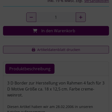
inkl. 19 % MwSt. zzgl.
Versandkosten
In den Warenkorb
Artikeldatenblatt drucken
Produktbeschreibung
Produktbeschreibung
3 D Border zur Herstellung von Rahmen 4 fach für 3
D Motive Größe ca. 18 x 12,5 cm. Farbe creme-
weinrot.
Diesen Artikel haben wir am 28.02.2006 in unseren
Katalog aufgenommen.