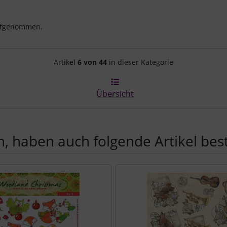
aufgenommen.
Artikelnavigation innerhalb d
Artikel
6 von 44
in dieser Kategorie
Übersicht
, haben auch folgende Artikel beste
e zu den einzelnen Artikeln.