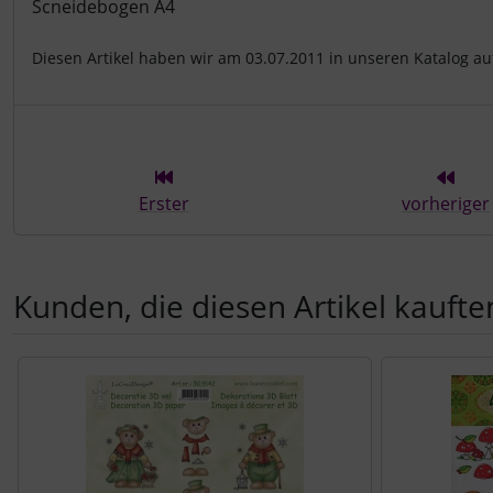
Produktbeschreibung
Scneidebogen A4
Diesen Artikel haben wir am 03.07.2011 in unseren Katalog 
Erster
vorheriger
Kunden, die diesen Artikel kauften
Es folgt ein Produktslider - navigieren Sie mit der Tab-Tast