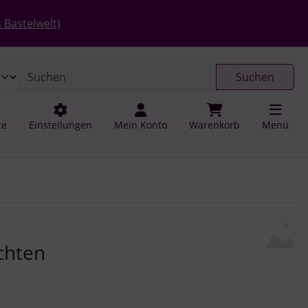
 öffnen.
gen
Springe zu den allgemeinen Informationen
 Bastelwelt)
Suchen
te
Einstellungen
Mein Konto
Warenkorb
Menü
u navigieren. Zum Vergrößern klicken Sie auf das Bild.
chten