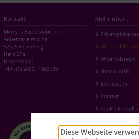
Kontakt
Mehr über...
Merry`s Bastelstübchen
Privatsphäre un
Annemarie Witting
52525 Heinsberg
Widerrufsformu
Herb 27a
Widerrufsrecht
Deutschland
+49 - (0) 2452 - 1063720
Unsere AGB
Impressum
Kontakt
Cookie Einstell
Diese Webseite verwen