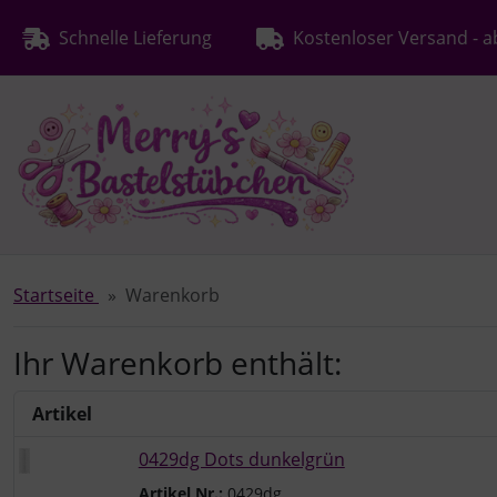
Diese Sprungnavigation (skip link) ist jederzeit zu erreichen
Sprungnavigation
Springe zur Navigation
Springe zum Inhalt
Spri
Schnelle Lieferung
Kostenloser Versand - a
Startseite
Warenkorb
Ihr Warenkorb enthält:
Artikel
0429dg Dots dunkelgrün
Artikel Nr.:
0429dg