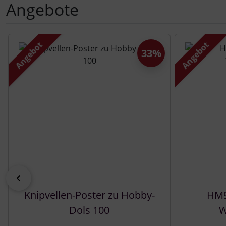
Angebote
Es folgt ein Produktslider - navigieren Sie mit der Tab-Tast
Angebot
Angebot
33%
zurück
Knipvellen-Poster zu Hobby-
HM9
Dols 100
W