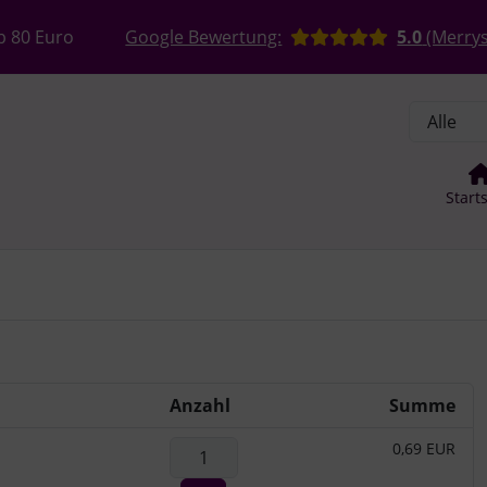
, Seite aktualisieren (F5-Taste) und mit Tab-Taste Navigation
nge zum Login-Button
Springe zum Button für Einstellun
b 80 Euro
Google Bewertung:
5.0
(Merrys
Start
Anzahl
Summe
0,69 EUR