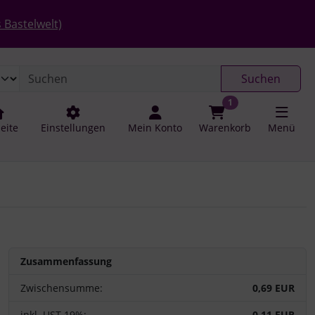
 öffnen.
gen
Springe zu den allgemeinen Informationen
 Bastelwelt)
Suchen
1
seite
Einstellungen
Mein Konto
Warenkorb
Menü
Zusammenfassung
Zwischensumme:
0,69 EUR
inkl. UST 19%:
0,11 EUR