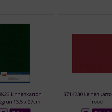
e zu den einzelnen Artikeln.
4K23 Linnenkarton
3714230 LeinenKarton
tgrün 13,5 x 27cm
rood