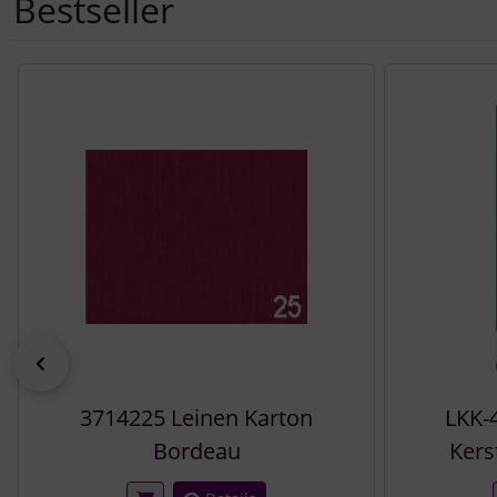
Bestseller
Es folgt ein Produktslider - navigieren Sie mit der Tab-Tast
zurück
3714225 Leinen Karton
LKK-
Bordeau
Kers