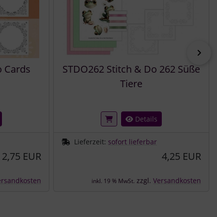
vor
 Cards
STDO262 Stitch & Do 262 Süße
Tiere
Details
Lieferzeit:
sofort lieferbar
2,75 EUR
4,25 EUR
ersandkosten
zzgl.
Versandkosten
inkl. 19 % MwSt.