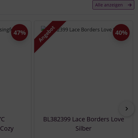
Alle anzeigen
Angebot
47%
40%
vor
YC
BL382399 Lace Borders Love
 Cozy
Silber