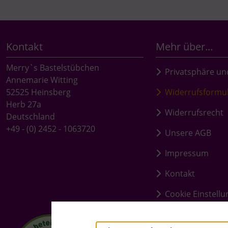
Kontakt
Mehr über...
Merry`s Bastelstübchen
Privatsphäre un
Annemarie Witting
52525 Heinsberg
Widerrufsformu
Herb 27a
Widerrufsrecht
Deutschland
+49 - (0) 2452 - 1063720
Unsere AGB
Impressum
Kontakt
Cookie Einstell