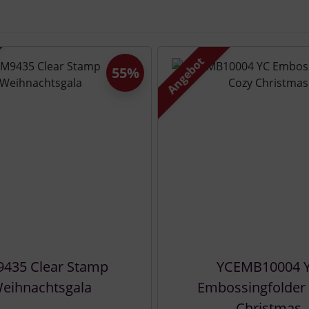
e zu den einzelnen Artikeln.
Angebot
55%
435 Clear Stamp
YCEMB10004 
eihnachtsgala
Embossingfolder
Christmas