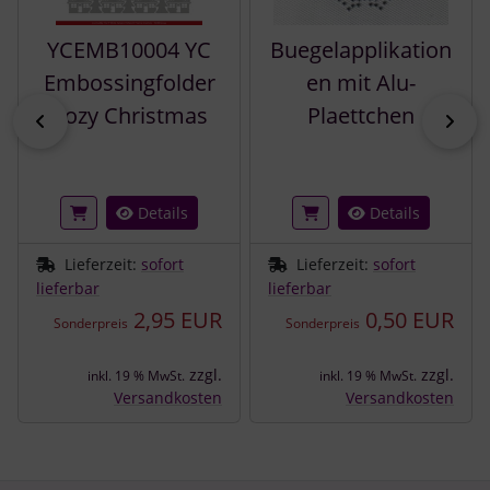
YCEMB10004 YC
Buegelapplikation
Embossingfolder
en mit Alu-
Cozy Christmas
Plaettchen
zurück
vor
Details
Details
Lieferzeit:
sofort
Lieferzeit:
sofort
lieferbar
lieferbar
2,95 EUR
0,50 EUR
Sonderpreis
Sonderpreis
zzgl.
zzgl.
inkl. 19 % MwSt.
inkl. 19 % MwSt.
Versandkosten
Versandkosten