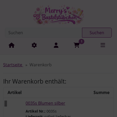
Diese Sprungnavigation (skip link) ist jederzeit zu erreichen
Sprungnavigation
Springe zur Navigation
Springe zum Inhalt
Spri
Suchen
1
Startseite
Warenkorb
Ihr Warenkorb enthält:
Artikel
Summe
0035s Blumen silber
Artikel Nr.:
0035s
Lieferzeit:
sofort lieferbar