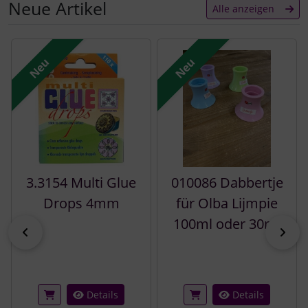
Neue Artikel
Alle anzeigen
Es folgt ein Produktslider - navigieren Sie mit der Tab-Tast
Neu
Neu
3.3154 Multi Glue
010086 Dabbertje
Drops 4mm
für Olba Lijmpie
100ml oder 30ml
zurück
vor
Details
Details