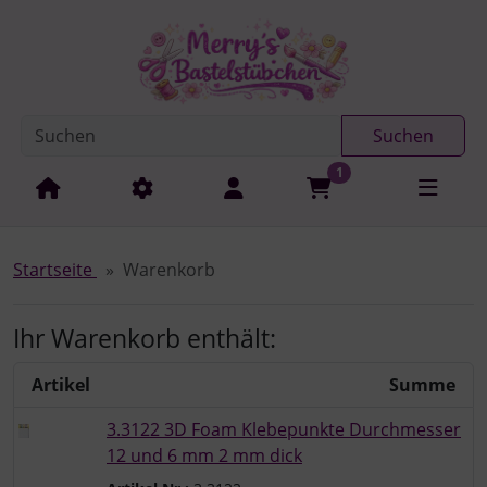
Diese Sprungnavigation (skip link) ist jederzeit zu erreichen
Sprungnavigation
Springe zur Navigation
Springe zum Inhalt
Spri
Suchen
1
Startseite
Warenkorb
Ihr Warenkorb enthält:
Artikel
Summe
3.3122 3D Foam Klebepunkte Durchmesser
12 und 6 mm 2 mm dick