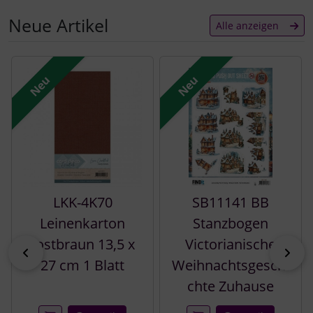
Neue Artikel
Alle anzeigen
Es folgt ein Produktslider - navigieren Sie mit der Tab-Tast
Neu
Neu
LKK-4K70
SB11141 BB
Leinenkarton
Stanzbogen
rostbraun 13,5 x
Victorianische
zurück
vor
27 cm 1 Blatt
Weihnachtsgeschi
chte Zuhause