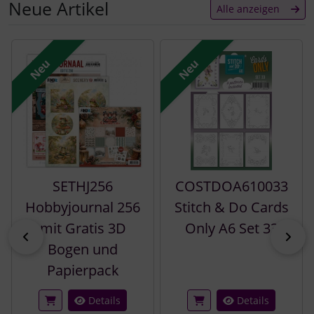
Neue Artikel
Alle anzeigen
Es folgt ein Produktslider - navigieren Sie mit der Tab-Tast
Neu
Neu
SETHJ256
COSTDOA610033
Hobbyjournal 256
Stitch & Do Cards
mit Gratis 3D
Only A6 Set 33
zurück
vor
Bogen und
Papierpack
Details
Details