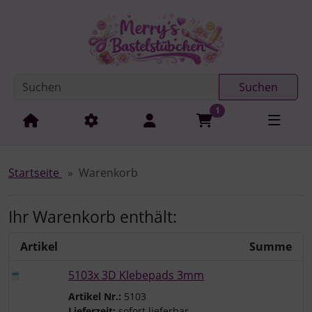
Diese Sprungnavigation (skip link) ist jederzeit zu erreichen
Sprungnavigation
Springe zur Navigation
Springe zum Inhalt
Spri
Suchen
1
Startseite
Warenkorb
Ihr Warenkorb enthält:
Artikel
Summe
5103x 3D Klebepads 3mm
Artikel Nr.:
5103
Lieferzeit:
sofort lieferbar