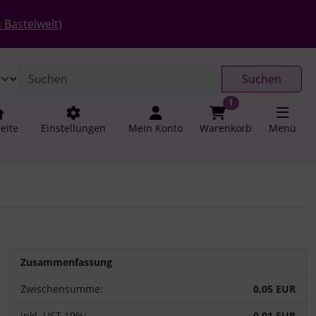
 öffnen.
gen
Springe zu den allgemeinen Informationen
 Bastelwelt)
Suchen
1
seite
Einstellungen
Mein Konto
Warenkorb
Menü
Zusammenfassung
Zwischensumme:
0,05 EUR
inkl. UST 19%:
0,01 EUR