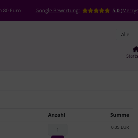
, Seite aktualisieren (F5-Taste) und mit Tab-Taste Navigation
nge zum Login-Button
Springe zum Button für Einstellun
b 80 Euro
Google Bewertung:
5.0
(Merrys
Start
Anzahl
Summe
0,05 EUR