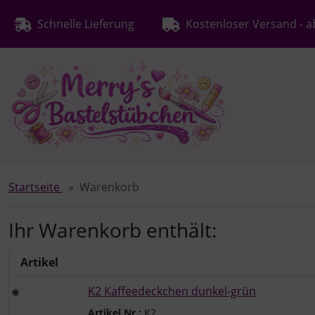
Diese Sprungnavigation (skip link) ist jederzeit zu erreichen
Sprungnavigation
Springe zur Navigation
Springe zum Inhalt
Spri
Schnelle Lieferung
Kostenloser Versand - a
Startseite
Warenkorb
Ihr Warenkorb enthält:
Artikel
K2 Kaffeedeckchen dunkel-grün
Artikel Nr.:
K2