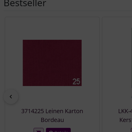
Bestseller
Es folgt ein Produktslider - navigieren Sie mit der Tab-Tast
zurück
3714225 Leinen Karton
LKK-
Bordeau
Kers