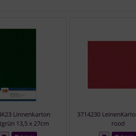
e zu den einzelnen Artikeln.
4K23 Linnenkarton
3714230 LeinenKarton
tgrün 13,5 x 27cm
rood