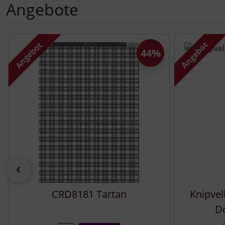
Angebote
Es folgt ein Produktslider - navigieren Sie mit der Tab-Tast
Angebot
Angebot
44%
zurück
CRD8181 Tartan
Knipvel
Do