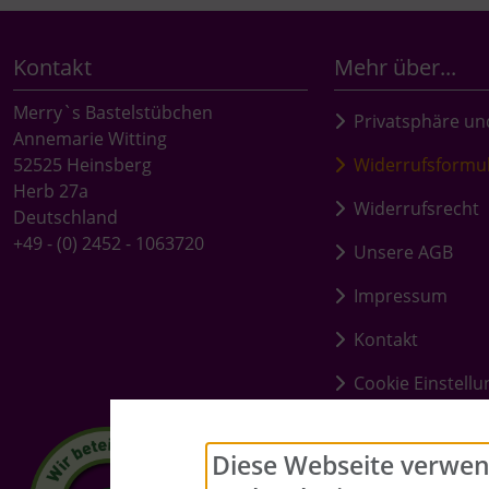
Kontakt
Mehr über...
Merry`s Bastelstübchen
Privatsphäre un
Annemarie Witting
52525 Heinsberg
Widerrufsformu
Herb 27a
Widerrufsrecht
Deutschland
+49 - (0) 2452 - 1063720
Unsere AGB
Impressum
Kontakt
Cookie Einstell
Diese Webseite verwen