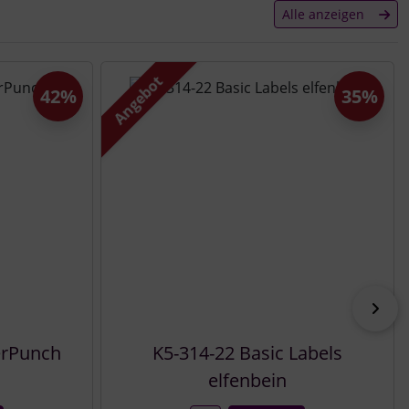
Alle anzeigen
Angebot
42%
35%
vor
erPunch
K5-314-22 Basic Labels
elfenbein