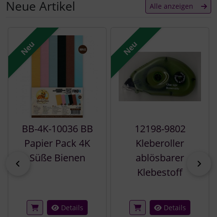
Neue Artikel
Alle anzeigen
Es folgt ein Produktslider - navigieren Sie mit der Tab-Tast
Neu
Neu
BB-4K-10036 BB
12198-9802
Papier Pack 4K
Kleberoller
Süße Bienen
ablösbarer
zurück
vor
Klebestoff
Details
Details