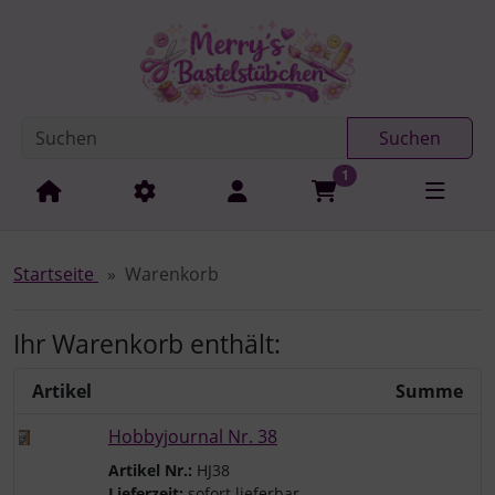
Diese Sprungnavigation (skip link) ist jederzeit zu erreichen
Sprungnavigation
Springe zur Navigation
Springe zum Inhalt
Spri
Suchen
1
Startseite
Warenkorb
Ihr Warenkorb enthält:
Artikel
Summe
Hobbyjournal Nr. 38
Artikel Nr.:
HJ38
Lieferzeit:
sofort lieferbar