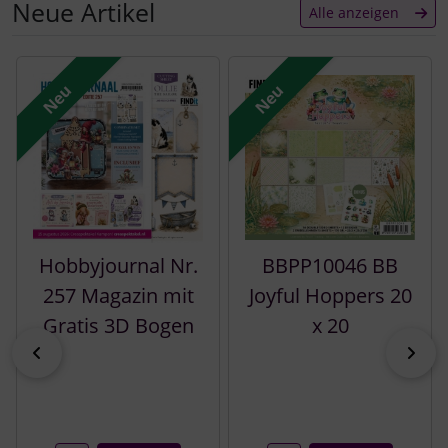
Neue Artikel
Alle anzeigen
Es folgt ein Produktslider - navigieren Sie mit der Tab-Tast
Neu
Neu
Hobbyjournal Nr.
BBPP10046 BB
257 Magazin mit
Joyful Hoppers 20
Gratis 3D Bogen
x 20
zurück
vor