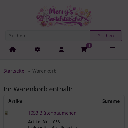
Diese Sprungnavigation (skip link) ist jederzeit zu erreichen
Sprungnavigation
Springe zur Navigation
Springe zum Inhalt
Spri
Suchen
1
Startseite
Warenkorb
Ihr Warenkorb enthält:
Artikel
Summe
1053 Blütenbäumchen
Artikel Nr.:
1053
Lieferzeit:
sofort lieferbar