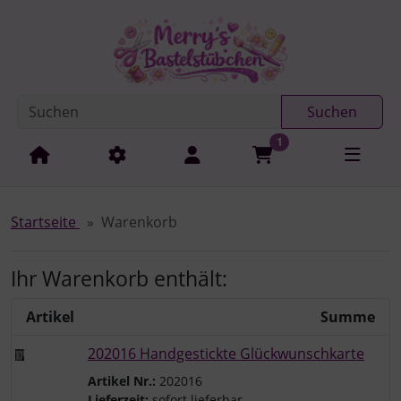
Diese Sprungnavigation (skip link) ist jederzeit zu erreichen
Sprungnavigation
Springe zur Navigation
Springe zum Inhalt
Spri
Suchen
1
Startseite
Warenkorb
Ihr Warenkorb enthält:
Artikel
Summe
202016 Handgestickte Glückwunschkarte
Artikel Nr.:
202016
Lieferzeit:
sofort lieferbar