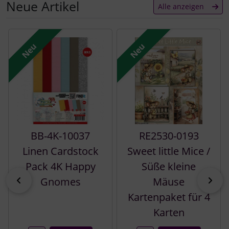
Neue Artikel
Alle anzeigen
Es folgt ein Produktslider - navigieren Sie mit der Tab-Tast
Neu
Neu
BB-4K-10037
RE2530-0193
Linen Cardstock
Sweet little Mice /
Pack 4K Happy
Süße kleine
zurück
vor
Gnomes
Mäuse
Kartenpaket für 4
Karten