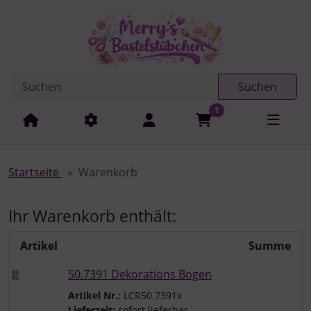
Diese Sprungnavigation (skip link) ist jederzeit zu erreichen
Sprungnavigation
Springe zur Navigation
Springe zum Inhalt
Spri
Suchen
1
Startseite
Warenkorb
Ihr Warenkorb enthält:
Artikel
Summe
50.7391 Dekorations Bogen
Artikel Nr.:
LCR50.7391x
Lieferzeit:
sofort lieferbar