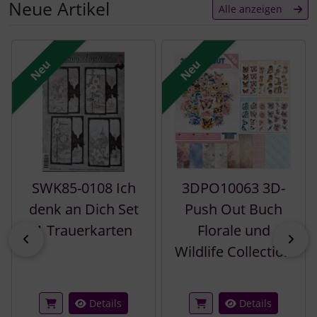
Neue Artikel
Alle anzeigen
Es folgt ein Produktslider - navigieren Sie mit der Tab-Tast
Neu
Neu
SWK85-0108 Ich
3DPO10063 3D-
denk an Dich Set
Push Out Buch
1 Trauerkarten
Florale und
zurück
vor
Wildlife Collection
Details
Details