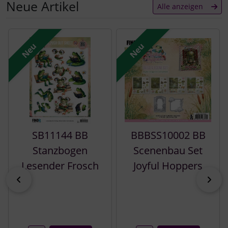
Neue Artikel
Alle anzeigen
Es folgt ein Produktslider - navigieren Sie mit der Tab-Tast
Neu
Neu
SB11144 BB
BBBSS10002 BB
Stanzbogen
Scenenbau Set
Lesender Frosch
Joyful Hoppers
zurück
vor