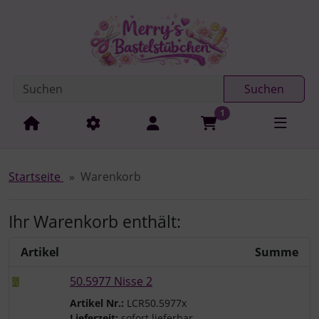
Diese Sprungnavigation (skip link) ist jederzeit zu erreichen
Sprungnavigation
Springe zur Navigation
Springe zum Inhalt
Spri
Suchen
1
Startseite
Warenkorb
Ihr Warenkorb enthält:
Artikel
Summe
50.5977 Nisse 2
Artikel Nr.:
LCR50.5977x
Lieferzeit:
sofort lieferbar