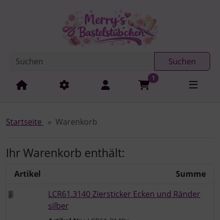
Diese Sprungnavigation (skip link) ist jederzeit zu erreichen
Sprungnavigation
Springe zur Navigation
Springe zum Inhalt
Spri
Suchen
1
Startseite
Warenkorb
Ihr Warenkorb enthält:
Artikel
Summe
LCR61.3140 Ziersticker Ecken und Ränder
silber