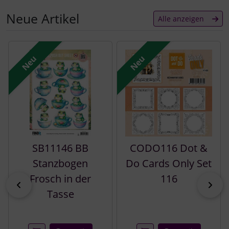
Neue Artikel
Alle anzeigen
Es folgt ein Produktslider - navigieren Sie mit der Tab-Tast
Neu
Neu
SB11146 BB
CODO116 Dot &
Stanzbogen
Do Cards Only Set
Frosch in der
116
zurück
vor
Tasse