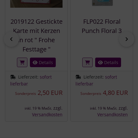
2019122 Gestickte
FLP022 Floral
Karte mit Kerzen
Punch Floral 3
zurück
vor
in rot " Frohe
Festtage "
Details
Details
Lieferzeit:
sofort
Lieferzeit:
sofort
lieferbar
lieferbar
2,50 EUR
4,80 EUR
Sonderpreis
Sonderpreis
zzgl.
zzgl.
inkl. 19 % MwSt.
inkl. 19 % MwSt.
Versandkosten
Versandkosten