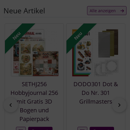
Neue Artikel
Alle anzeigen
Es folgt ein Produktslider - navigieren Sie mit der Tab-Tast
Neu
Neu
SETHJ256
DODO301 Dot &
Hobbyjournal 256
Do Nr. 301
mit Gratis 3D
Grillmasters
zurück
vor
Bogen und
Papierpack