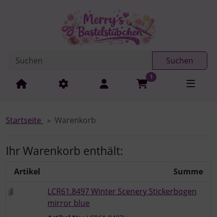
Diese Sprungnavigation (skip link) ist jederzeit zu erreichen
Sprungnavigation
Springe zur Navigation
Springe zum Inhalt
Spri
Suchen
1
Startseite
Warenkorb
Ihr Warenkorb enthält:
Artikel
Summe
LCR61.8497 Winter Scenery Stickerbogen
mirror blue