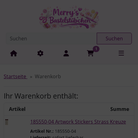
Diese Sprungnavigation (skip link) ist jederzeit zu erreichen
Sprungnavigation
Springe zur Navigation
Springe zum Inhalt
Spri
Suchen
1
Startseite
Warenkorb
Ihr Warenkorb enthält:
Artikel
Summe
185550-04 Artwork Stickers Strass Kreuze
Artikel Nr.:
185550-04
Lieferzeit:
sofort lieferbar