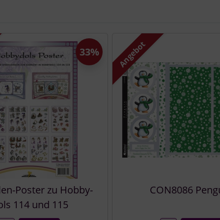
e zu den einzelnen Artikeln.
Angebot
33%
len-Poster zu Hobby-
CON8086 Peng
ls 114 und 115