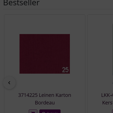
Bestseller
Es folgt ein Produktslider - navigieren Sie mit der Tab-Tast
zurück
3714225 Leinen Karton
LKK-
Bordeau
Kers