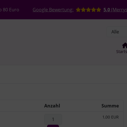
, Seite aktualisieren (F5-Taste) und mit Tab-Taste Navigation
nge zum Login-Button
Springe zum Button für Einstellun
b 80 Euro
Google Bewertung:
5.0
(Merrys
Start
Anzahl
Summe
1,00 EUR