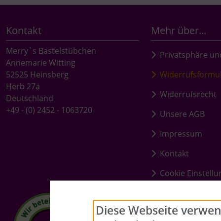
Kontakt
Mehr über...
Merry`s Bastelstübchen
Privatsphäre un
Annemarie Witting
52525 Heinsberg
Widerrufsformu
Herb 27a
Widerrufsrecht
Deutschland
+49 - (0) 2452 - 1063720
Unsere AGB
Impressum
Kontakt
Cookie Einstell
Diese Webseite verwen