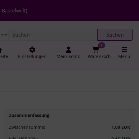
 öffnen.
gen
Springe zu den allgemeinen Informationen
 Bastelwelt)
Suchen
1
seite
Einstellungen
Mein Konto
Warenkorb
Menü
Zusammenfassung
Zwischensumme:
1,00 EUR
inkl. UST 19%:
0,16 EUR