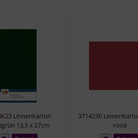
e zu den einzelnen Artikeln.
4K23 Linnenkarton
3714230 LeinenKarton
tgrün 13,5 x 27cm
rood