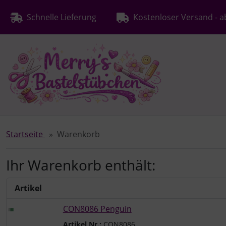
Diese Sprungnavigation (skip link) ist jederzeit zu erreichen
Sprungnavigation
Springe zur Navigation
Springe zum Inhalt
Spri
Schnelle Lieferung
Kostenloser Versand - a
Startseite
Warenkorb
Ihr Warenkorb enthält:
Artikel
CON8086 Penguin
Artikel Nr.:
CON8086