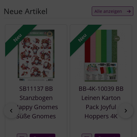
Neue Artikel
Alle anzeigen
Es folgt ein Produktslider - navigieren Sie mit der Tab-Tast
Neu
Neu
SB11137 BB
BB-4K-10039 BB
Stanzbogen
Leinen Karton
Happy Gnomes
Pack Joyful
zurück
vor
Süße Gnomes
Hoppers 4K