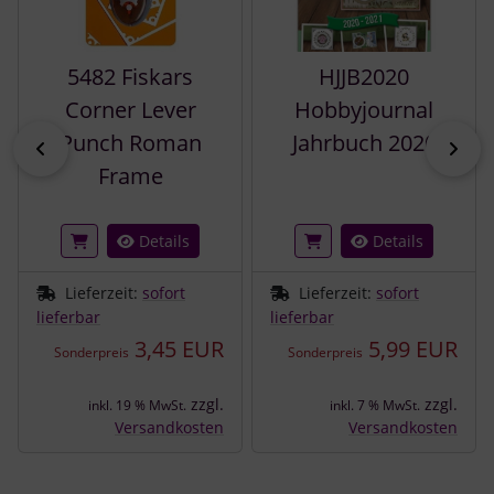
5482 Fiskars
HJJB2020
Corner Lever
Hobbyjournal
Punch Roman
Jahrbuch 2020
zurück
vor
Frame
Details
Details
Lieferzeit:
sofort
Lieferzeit:
sofort
lieferbar
lieferbar
3,45 EUR
5,99 EUR
Sonderpreis
Sonderpreis
zzgl.
zzgl.
inkl. 19 % MwSt.
inkl. 7 % MwSt.
Versandkosten
Versandkosten