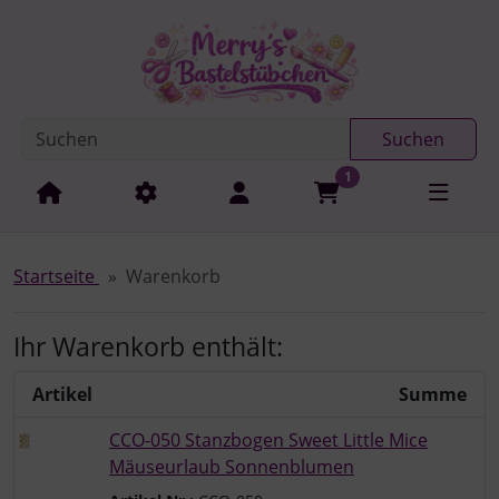
Diese Sprungnavigation (skip link) ist jederzeit zu erreichen
Sprungnavigation
Springe zur Navigation
Springe zum Inhalt
Spri
Suchen
1
Startseite
Warenkorb
Ihr Warenkorb enthält:
Artikel
Summe
CCO-050 Stanzbogen Sweet Little Mice
Mäuseurlaub Sonnenblumen