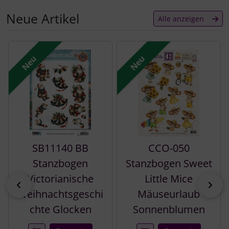
Neue Artikel
Alle anzeigen
Es folgt ein Produktslider - navigieren Sie mit der Tab-Tast
Neu
Neu
SB11140 BB
CCO-050
Stanzbogen
Stanzbogen Sweet
Victorianische
Little Mice
zurück
vor
Weihnachtsgeschi
Mäuseurlaub
chte Glocken
Sonnenblumen