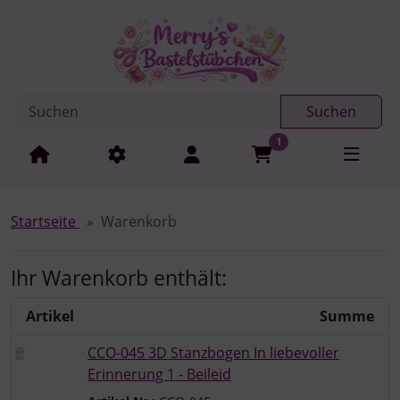
Diese Sprungnavigation (skip link) ist jederzeit zu erreichen
Sprungnavigation
Springe zur Navigation
Springe zum Inhalt
Spri
Suchen
1
Startseite
Warenkorb
Ihr Warenkorb enthält:
Artikel
Summe
CCO-045 3D Stanzbogen In liebevoller
Erinnerung 1 - Beileid