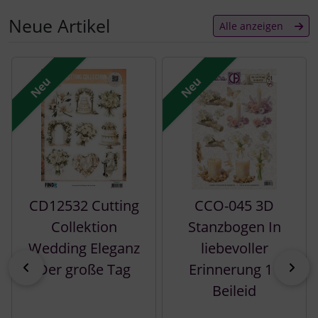
Neue Artikel
Alle anzeigen
Es folgt ein Produktslider - navigieren Sie mit der Tab-Tast
Neu
Neu
CD12532 Cutting
CCO-045 3D
Collektion
Stanzbogen In
Wedding Eleganz
liebevoller
zurück
vor
Der große Tag
Erinnerung 1 -
Beileid