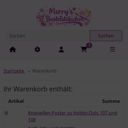
Diese Sprungnavigation (skip link) ist jederzeit zu erreichen
Sprungnavigation
Springe zur Navigation
Springe zum Inhalt
Spri
Suchen
1
Startseite
Warenkorb
Ihr Warenkorb enthält:
Artikel
Summe
Knipvellen-Poster zu Hobby-Dols 107 und
108