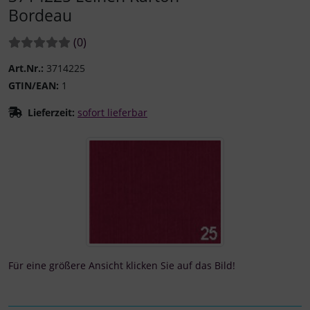
Bordeau
Bewertungen:
Bewertungen
(0
)
Art.Nr.:
3714225
GTIN/EAN:
1
Lieferzeit:
sofort lieferbar
Wenn mehr als ein Produktbild existiert, können Sie die "
Für eine größere Ansicht klicken Sie auf das Bild!