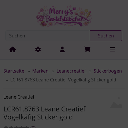
Diese Sprungnavigation (skip link) ist jederzeit zu erreichen
Sprungnavigation
Springe zur Navigation
Springe zum Inhalt
Spri
Suchen
Startseite
Marken
Leanecreatief
Stickerbogen
LCR61.8763 Leane Creatief Vogelkäfig Sticker gold
Leane Creatief
LCR61.8763 Leane Creatief
Vogelkäfig Sticker gold
Bewertungen:
Bewertungen
(0
)