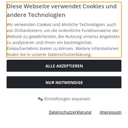
Social Media
Diese Webseite verwendet Cookies und
andere Technologien
Wir verwenden Cookies und ähnliche Technologien, auch
von Drittanbietern, um die ordentliche Funktionsweise der
Website zu gewährleisten, die Nutzung unseres Angebotes
zu analysieren und Ihnen ein bestmögliches
Einkaufserlebnis bieten zu können. Weitere Informationen
finden Sie in unserer Datenschutzerklärung.
ALLE AKZEPTIEREN
NUR NOTWENDIGE
Alle Preise inkl. gesetzl. MwSt. zzgl.
Versandkosten
. Die
durchgestrichenen Preise entsprechen dem bisherigen Preis
bei Merrys Bastelstübchen - Der kreative Shop für Bastelfans..
Einstellungen anpassen
Merrys Bastelstübchen - Der kreative Shop für Bastelfans. ©
2026 | Template © 2026 by Karl
Datenschutzerklärung
Impressum
mod
ified eCommerce Shopsoftware © 2009-2026