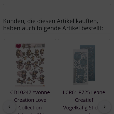
Kunden, die diesen Artikel kauften,
haben auch folgende Artikel bestellt:
Es folgt ein Produktslider - navigieren Sie mit der Tab-Tast
CD10247 Yvonne
LCR61.8725 Leane
Creation Love
Creatief
zurück
vor
Collection
Vogelkäfig Sticker