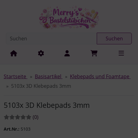
Diese Sprungnavigation (skip link) ist jederzeit zu erreichen
Sprungnavigation
Springe zur Navigation
Springe zum Inhalt
Spri
Suchen
Startseite
Basisartikel
Klebepads und Foamtape
5103x 3D Klebepads 3mm
5103x 3D Klebepads 3mm
Bewertungen:
Bewertungen
(0
)
Art.Nr.:
5103