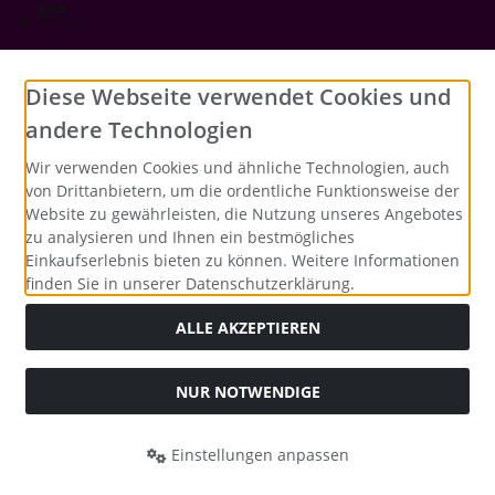
Social Media
Diese Webseite verwendet Cookies und
andere Technologien
Wir verwenden Cookies und ähnliche Technologien, auch
von Drittanbietern, um die ordentliche Funktionsweise der
Website zu gewährleisten, die Nutzung unseres Angebotes
zu analysieren und Ihnen ein bestmögliches
Einkaufserlebnis bieten zu können. Weitere Informationen
finden Sie in unserer Datenschutzerklärung.
ALLE AKZEPTIEREN
NUR NOTWENDIGE
Alle Preise inkl. gesetzl. MwSt. zzgl.
Versandkosten
. Die
durchgestrichenen Preise entsprechen dem bisherigen Preis
bei Merrys Bastelstübchen - Der kreative Shop für Bastelfans..
Einstellungen anpassen
Merrys Bastelstübchen - Der kreative Shop für Bastelfans. ©
2026 | Template © 2026 by Karl