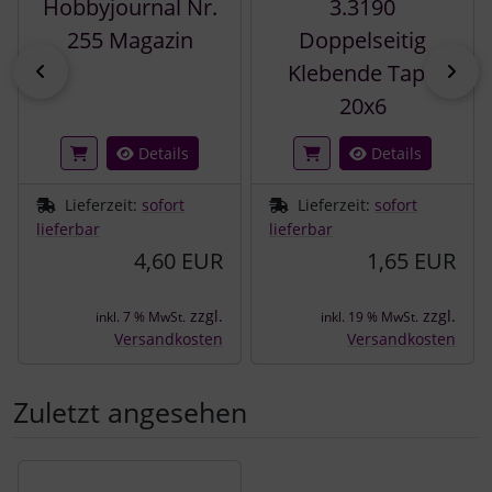
Hobbyjournal Nr.
3.3190
255 Magazin
Doppelseitig
zurück
vor
Klebende Tape
20x6
Details
Details
Lieferzeit:
sofort
Lieferzeit:
sofort
lieferbar
lieferbar
4,60 EUR
1,65 EUR
zzgl.
zzgl.
inkl. 7 % MwSt.
inkl. 19 % MwSt.
Versandkosten
Versandkosten
Zuletzt angesehen
Es folgt ein Produktslider - navigieren Sie mit der Tab-Tast