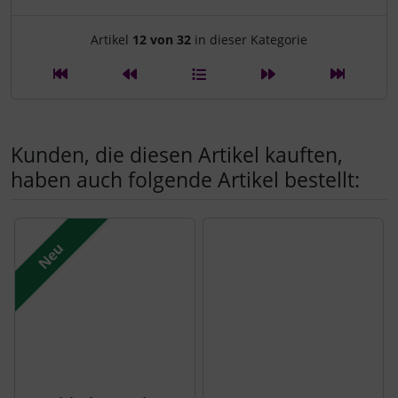
Artikelnavigation innerhalb d
Artikel
12 von 32
in dieser Kategorie
Kunden, die diesen Artikel kauften,
haben auch folgende Artikel bestellt:
Es folgt ein Produktslider - navigieren Sie mit der Tab-Tast
Neu