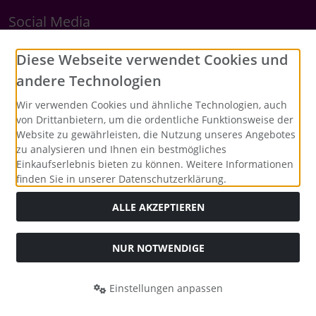
Social Media
Diese Webseite verwendet Cookies und
andere Technologien
Wir verwenden Cookies und ähnliche Technologien, auch
von Drittanbietern, um die ordentliche Funktionsweise der
Website zu gewährleisten, die Nutzung unseres Angebotes
zu analysieren und Ihnen ein bestmögliches
Einkaufserlebnis bieten zu können. Weitere Informationen
finden Sie in unserer Datenschutzerklärung.
ALLE AKZEPTIEREN
Alle Preise inkl. gesetzl. MwSt. zzgl.
Versandkosten
. Die
durchgestrichenen Preise entsprechen dem bisherigen Preis
bei Merrys Bastelstübchen - Der kreative Shop für Bastelfans..
NUR NOTWENDIGE
Merrys Bastelstübchen - Der kreative Shop für Bastelfans. ©
2026 | Template © 2026 by Karl
Einstellungen anpassen
mod
ified eCommerce Shopsoftware © 2009-2026